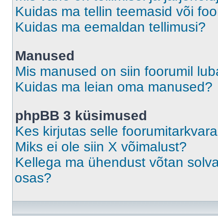
Kuidas ma tellin teemasid või fo
Kuidas ma eemaldan tellimusi?
Manused
Mis manused on siin foorumil lu
Kuidas ma leian oma manused?
phpBB 3 küsimused
Kes kirjutas selle foorumitarkvar
Miks ei ole siin X võimalust?
Kellega ma ühendust võtan solvava
osas?