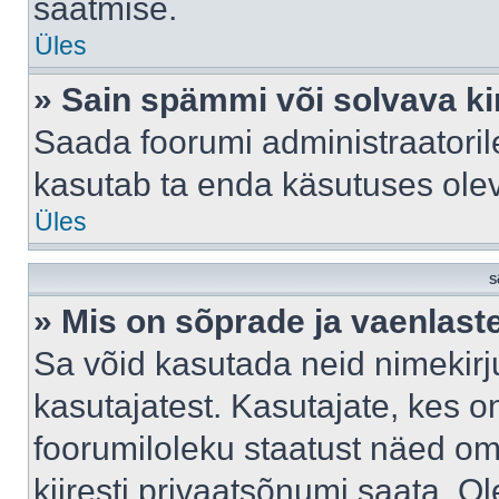
saatmise.
Üles
» Sain spämmi või solvava ki
Saada foorumi administraatorile
kasutab ta enda käsutuses ole
Üles
S
» Mis on sõprade ja vaenlast
Sa võid kasutada neid nimekir
kasutajatest. Kasutajate, kes o
foorumiloleku staatust näed om
kiiresti privaatsõnumi saata. Ol