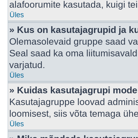
alafoorumite kasutada, kuigi te
Üles
» Kus on kasutajagrupid ja k
Olemasolevaid gruppe saad va
Seal saad ka oma liitumisavald
varjatud.
Üles
» Kuidas kasutajagrupi mode
Kasutajagruppe loovad administ
loomisest, siis võta temaga üh
Üles