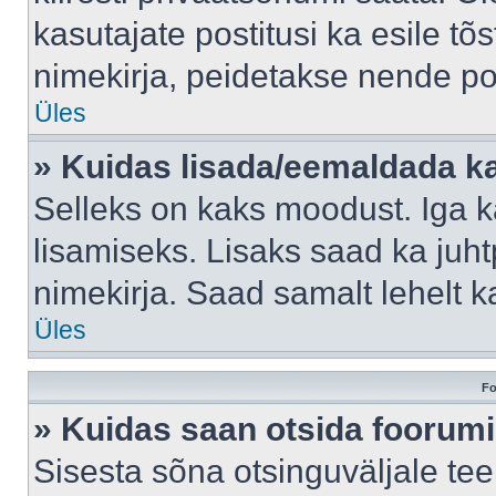
kasutajate postitusi ka esile tõ
nimekirja, peidetakse nende po
Üles
» Kuidas lisada/eemaldada ka
Selleks on kaks moodust. Iga kas
lisamiseks. Lisaks saad ka juh
nimekirja. Saad samalt lehelt 
Üles
Fo
» Kuidas saan otsida foorumi
Sisesta sõna otsinguväljale tee