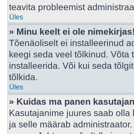
teavita probleemist administraat
Üles
» Minu keelt ei ole nimekirjas
Tõenäoliselt ei installeerinud a
keegi seda veel tõlkinud. Võta
installeerida. Või kui seda tõlgi
tõlkida.
Üles
» Kuidas ma panen kasutajan
Kasutajanime juures saab olla k
ja selle määrab administraator.