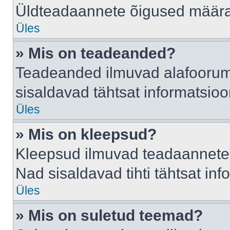
Üldteadaannete õigused määrab
Üles
» Mis on teadeanded?
Teadeanded ilmuvad alafoorumis
sisaldavad tähtsat informatsio
Üles
» Mis on kleepsud?
Kleepsud ilmuvad teadaannete a
Nad sisaldavad tihti tähtsat in
Üles
» Mis on suletud teemad?