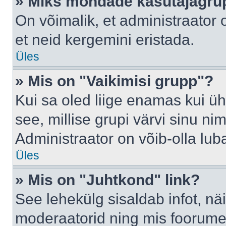
» Miks mõndade kasutajagrup
On võimalik, et administraator
et neid kergemini eristada.
Üles
» Mis on "Vaikimisi grupp"?
Kui sa oled liige enamas kui üh
see, millise grupi värvi sinu nimi 
Administraator on võib-olla lub
Üles
» Mis on "Juhtkond" link?
See lehekülg sisaldab infot, nä
moderaatorid ning mis foorume