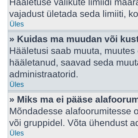
Hääletuse valikute limiidi määr
vajadust ületada seda limiiti, 
Üles
» Kuidas ma muudan või kust
Hääletusi saab muuta, muutes e
hääletanud, saavad seda muuta
administraatorid.
Üles
» Miks ma ei pääse alafooru
Mõndadesse alafoorumitesse on 
või gruppidel. Võta ühendust ad
Üles