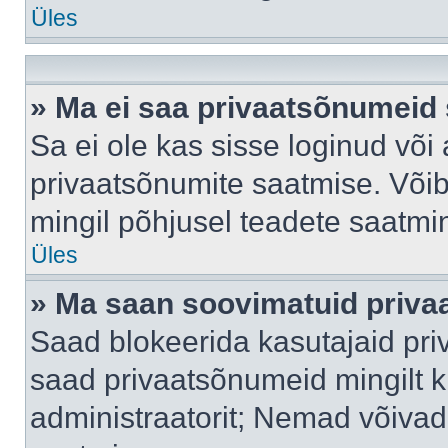
Üles
» Ma ei saa privaatsõnumeid 
Sa ei ole kas sisse loginud või
privaatsõnumite saatmise. Võib k
mingil põhjusel teadete saatmi
Üles
» Ma saan soovimatuid priva
Saad blokeerida kasutajaid pri
saad privaatsõnumeid mingilt kin
administraatorit; Nemad võivad 