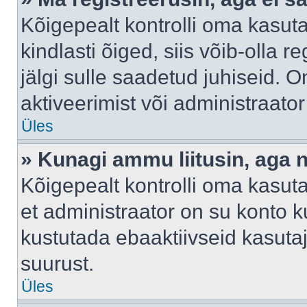
Kõigepealt kontrolli oma kasuta
kindlasti õiged, siis võib-olla 
jälgi sulle saadetud juhiseid. O
aktiveerimist või administraato
Üles
» Kunagi ammu liitusin, aga 
Kõigepealt kontrolli oma kasut
et administraator on su konto 
kustutada ebaaktiivseid kasut
suurust.
Üles