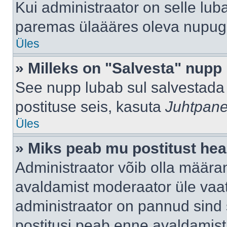
Kui administraator on selle lub
paremas ülaääres oleva nupug
Üles
» Milleks on "Salvesta" nupp
See nupp lubab sul salvestada 
postituse seis, kasuta
Juhtpane
Üles
» Miks peab mu postitust hea
Administraator võib olla määra
avaldamist moderaator üle vaat
administraator on pannud sind s
postitusi peab enne avaldamis