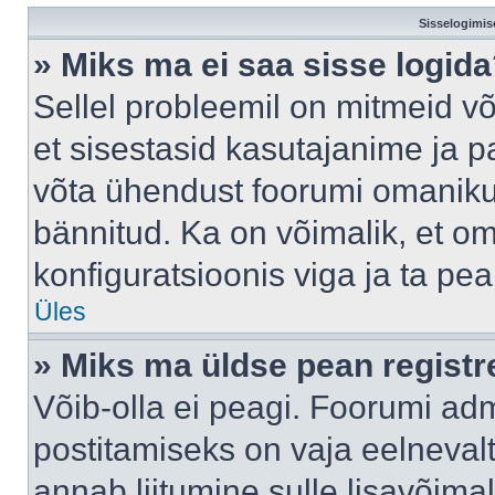
Sisselogimis
» Miks ma ei saa sisse logid
Sellel probleemil on mitmeid võ
et sisestasid kasutajanime ja pa
võta ühendust foorumi omaniku
bännitud. Ka on võimalik, et o
konfiguratsioonis viga ja ta pe
Üles
» Miks ma üldse pean regist
Võib-olla ei peagi. Foorumi adm
postitamiseks on vaja eelnevalt 
annab liitumine sulle lisavõimal