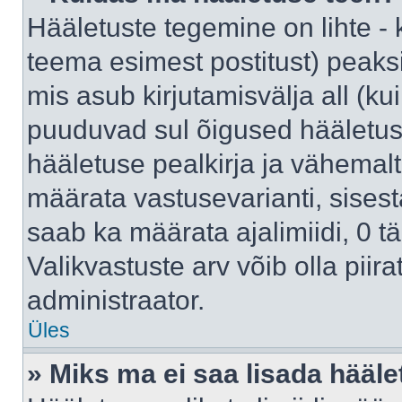
Hääletuste tegemine on lihte -
teema esimest postitust) pea
mis asub kirjutamisvälja all (kui
puuduvad sul õigused hääletus
hääletuse pealkirja ja vähemalt 
määrata vastusevarianti, sises
saab ka määrata ajalimiidi, 0 
Valikvastuste arv võib olla piir
administraator.
Üles
» Miks ma ei saa lisada hääle