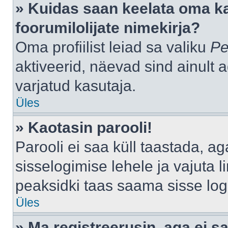
» Kuidas saan keelata oma k
foorumilolijate nimekirja?
Oma profiilist leiad sa valiku
Pe
aktiveerid, näevad sind ainult a
varjatud kasutaja.
Üles
» Kaotasin parooli!
Parooli ei saa küll taastada, a
sisselogimise lehele ja vajuta l
peaksidki taas saama sisse log
Üles
» Ma registreerusin, aga ei sa