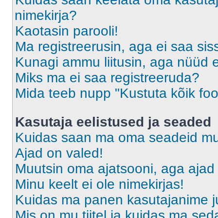
nimekirja?
Kaotasin parooli!
Ma registreerusin, aga ei saa sis
Kunagi ammu liitusin, aga nüüd 
Miks ma ei saa registreeruda?
Mida teeb nupp "Kustuta kõik fo
Kasutaja eelistused ja seaded
Kuidas saan ma oma seadeid m
Ajad on valed!
Muutsin oma ajatsooni, aga ajad 
Minu keelt ei ole nimekirjas!
Kuidas ma panen kasutajanime ju
Mis on mu tiitel ja kuidas ma s