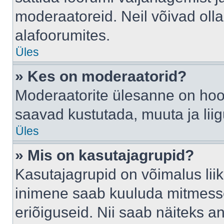
moderaatoreid. Neil võivad oll
alafoorumites.
Üles
» Kes on moderaatorid?
Moderaatorite ülesanne on hool
saavad kustutada, muuta ja lii
Üles
» Mis on kasutajagrupid?
Kasutajagrupid on võimalus li
inimene saab kuuluda mitmesse
eriõiguseid. Nii saab näiteks 