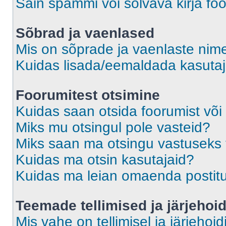
Sain spämmi või solvava kirja fo
Sõbrad ja vaenlased
Mis on sõprade ja vaenlaste nime
Kuidas lisada/eemaldada kasutaja
Foorumitest otsimine
Kuidas saan otsida foorumist või
Miks mu otsingul pole vasteid?
Miks saan ma otsingu vastuseks 
Kuidas ma otsin kasutajaid?
Kuidas ma leian omaenda postit
Teemade tellimised ja järjehoi
Mis vahe on tellimisel ja järjehoid