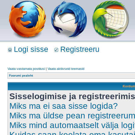
Logi sisse
Registreeru
Vaata vastamata postitusi
|
Vaata aktiivseid teemasid
Foorumi pealeht
Kordum
Sisselogimise ja registreerim
Miks ma ei saa sisse logida?
Miks ma üldse pean registreeru
Miks mind automaatselt välja log
Kuidas saan keelata oma kasutaja