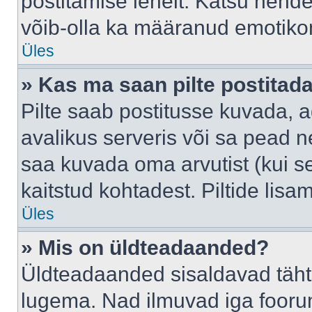
postitamise lehelt. Katsu nende
võib-olla ka määranud emotikoni
Üles
» Kas ma saan pilte postitad
Pilte saab postitusse kuvada,
avalikus serveris või sa pead n
saa kuvada oma arvutist (kui se
kaitstud kohtadest. Piltide lis
Üles
» Mis on üldteadaanded?
Üldteadaanded sisaldavad tähts
lugema. Nad ilmuvad iga foorum