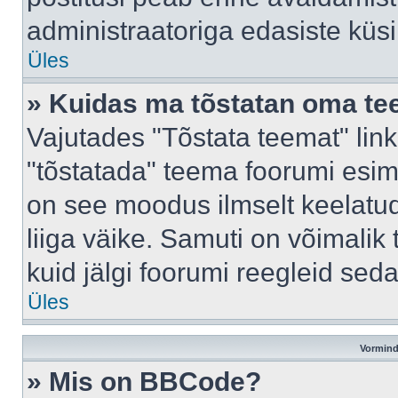
administraatoriga edasiste küs
Üles
» Kuidas ma tõstatan oma t
Vajutades "Tõstata teemat" lin
"tõstatada" teema foorumi esime
on see moodus ilmselt keelatud 
liiga väike. Samuti on võimalik 
kuid jälgi foorumi reegleid seda
Üles
Vormind
» Mis on BBCode?