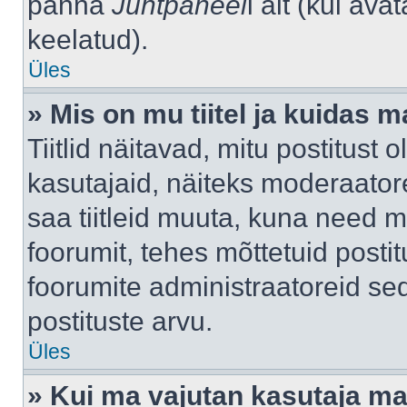
panna
Juhtpaneel
i alt (kui av
keelatud).
Üles
» Mis on mu tiitel ja kuidas
Tiitlid näitavad, mitu postitust 
kasutajaid, näiteks moderaatore
saa tiitleid muuta, kuna need m
foorumit, tehes mõttetuid postit
foorumite administraatoreid s
postituste arvu.
Üles
» Kui ma vajutan kasutaja mail