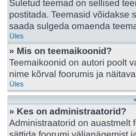
Suletud teemad on sellised te
postitada. Teemasid võidakse s
saada sulgeda omaenda teemasi
Üles
» Mis on teemaikoonid?
Teemaikoonid on autori poolt v
nime kõrval foorumis ja näitav
Üles
K
» Kes on administraatorid?
Administraatorid on auastmelt
sättida foorumi väljanägemist 