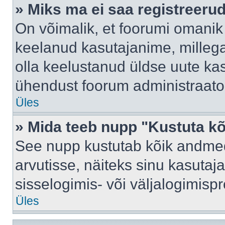
» Miks ma ei saa registreeru
On võimalik, et foorumi omanik
keelanud kasutajanime, millega
olla keelustanud üldse uute kas
ühendust foorum administraator
Üles
» Mida teeb nupp "Kustuta k
See nupp kustutab kõik andme
arvutisse, näiteks sinu kasutaja
sisselogimis- või väljalogimisp
Üles