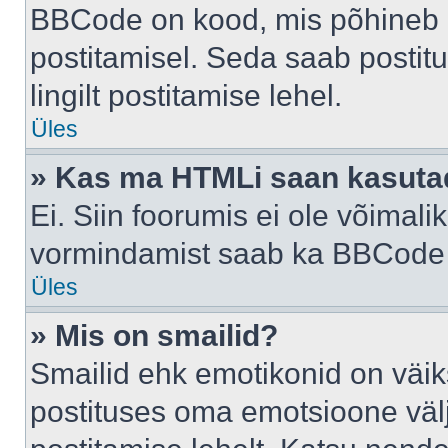
BBCode on kood, mis põhineb 
postitamisel. Seda saab postit
lingilt postitamise lehel.
Üles
» Kas ma HTMLi saan kasuta
Ei. Siin foorumis ei ole võima
vormindamist saab ka BBCode a
Üles
» Mis on smailid?
Smailid ehk emotikonid on väik
postituses oma emotsioone väl