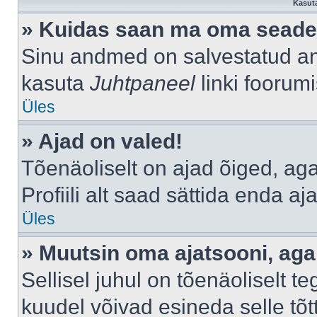
Kasuta
» Kuidas saan ma oma seade
Sinu andmed on salvestatud a
kasuta
Juhtpaneel
linki foorumi
Üles
» Ajad on valed!
Tõenäoliselt on ajad õiged, aga 
Profiili alt saad sättida enda aj
Üles
» Muutsin oma ajatsooni, aga 
Sellisel juhul on tõenäoliselt 
kuudel võivad esineda selle tõt