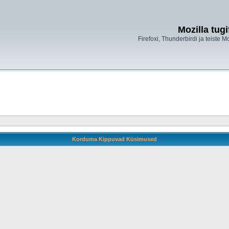
Mozilla tug
Firefoxi, Thunderbirdi ja teiste M
Korduma Kippuvad Küsimused