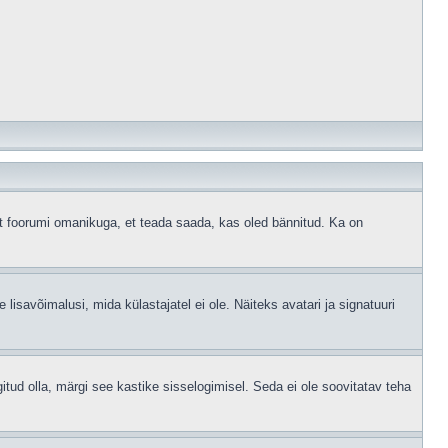
ust foorumi omanikuga, et teada saada, kas oled bännitud. Ka on
 lisavõimalusi, mida külastajatel ei ole. Näiteks avatari ja signatuuri
gitud olla, märgi see kastike sisselogimisel. Seda ei ole soovitatav teha