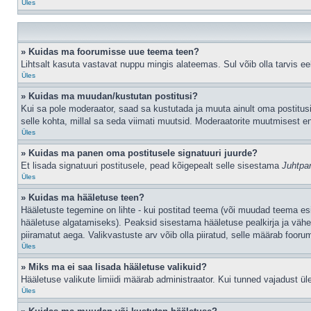
Üles
» Kuidas ma foorumisse uue teema teen?
Lihtsalt kasuta vastavat nuppu mingis alateemas. Sul võib olla tarvis eel
Üles
» Kuidas ma muudan/kustutan postitusi?
Kui sa pole moderaator, saad sa kustutada ja muuta ainult oma postitusi
selle kohta, millal sa seda viimati muutsid. Moderaatorite muutmisest en
Üles
» Kuidas ma panen oma postitusele signatuuri juurde?
Et lisada signatuuri postitusele, pead kõigepealt selle sisestama
Juhtpa
Üles
» Kuidas ma hääletuse teen?
Hääletuste tegemine on lihte - kui postitad teema (või muudad teema e
hääletuse algatamiseks). Peaksid sisestama hääletuse pealkirja ja vähem
piiramatut aega. Valikvastuste arv võib olla piiratud, selle määrab foorum
Üles
» Miks ma ei saa lisada hääletuse valikuid?
Hääletuse valikute limiidi määrab administraator. Kui tunned vajadust üle
Üles