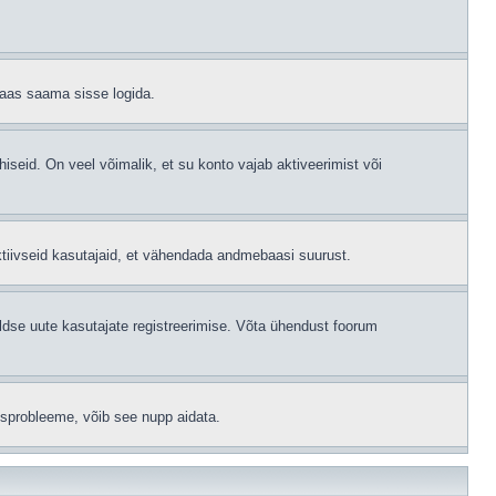
 taas saama sisse logida.
hiseid. On veel võimalik, et su konto vajab aktiveerimist või
ktiivseid kasutajaid, et vähendada andmebaasi suurust.
ldse uute kasutajate registreerimise. Võta ühendust foorum
isprobleeme, võib see nupp aidata.