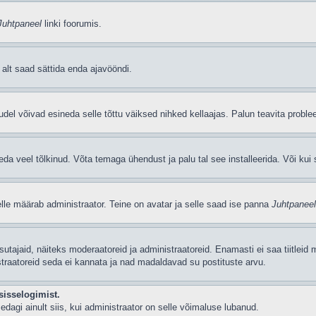
Juhtpaneel
linki foorumis.
i alt saad sättida enda ajavööndi.
del võivad esineda selle tõttu väiksed nihked kellaajas. Palun teavita problee
seda veel tõlkinud. Võta temaga ühendust ja palu tal see installeerida. Või kui s
selle määrab administraator. Teine on avatar ja selle saad ise panna
Juhtpaneel
 kasutajaid, näiteks moderaatoreid ja administraatoreid. Enamasti ei saa tiitle
straatoreid seda ei kannata ja nad madaldavad su postituste arvu.
sisselogimist.
edagi ainult siis, kui administraator on selle võimaluse lubanud.