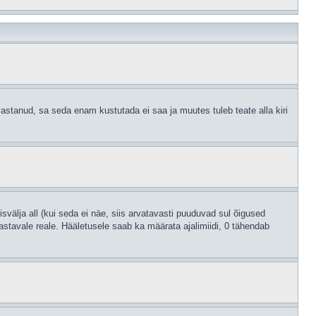
astanud, sa seda enam kustutada ei saa ja muutes tuleb teate alla kiri
svälja all (kui seda ei näe, siis arvatavasti puuduvad sul õigused
astavale reale. Hääletusele saab ka määrata ajalimiidi, 0 tähendab