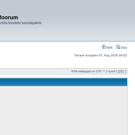
ifoorum
ozilla toodete kasutajatele
KKK
Otsi
Tänane kuupäev 07. Aug 2026 09:03
Kõik kellaajad on UTC + 2 tundi [
DST
]