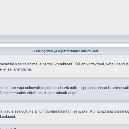
?
Sisselogimise ja registreerimise küsimused
sisestasid kasutajanime ja parooli korrektselt. Kui on korrektsed, võta ühend
selle ise lahendama.
seks on vaja eelnevalt registreeruda või mitte. Igal juhul annab liitumine sulle
egistreerumine võtab ainult paar minutit aega.
sa jääd sisselogituks ainult foorumi kasutamise ajaks. Kui tahad alati sisse lo
 keelanud.