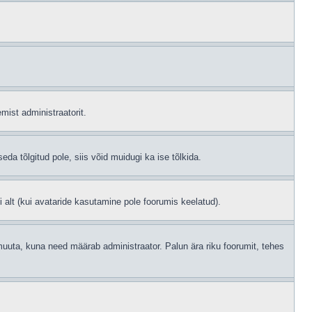
mist administraatorit.
eda tõlgitud pole, siis võid muidugi ka ise tõlkida.
i alt (kui avataride kasutamine pole foorumis keelatud).
id muuta, kuna need määrab administraator. Palun ära riku foorumit, tehes