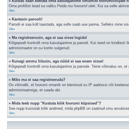
» Kuidas saan keelata oma kasutajanime ilmumist foorumilolijate n
Oma profiilist leiad sa valiku
Peida mu foorumil olek
; Kui sa selle aktiv
Üles
» Kaotasin parooli!
Parooli ei saa küll taastada, aga selle saab uue panna. Selleks mine siss
Üles
» Ma registreerusin, aga ei saa sisse logida!
Kõigepealt kontrolli oma kasutajanime ja parooli. Kui need on kindlasti õ
administraator on su konto sulgenud.
Üles
» Kunagi ammu liitusin, aga nüüd ei saa enam sisse!
Kõigepealt kontrolli oma kasutajanime ja paroole. Teine võimalus on, e
Üles
» Miks ma ei saa registreeruda?
On võimalik, et foorumi omanik on bänninud su IP aadressi või keelanud
administraatoriga, et saada abi.
Üles
» Mida teeb nupp "Kustuta kõik foorumi küpsised"?
See nupp kustutab kõik andmed, mida phpBB on saatnud sinu arvutisse, n
Üles