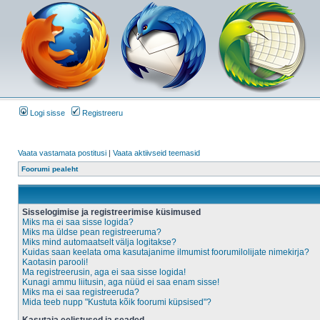
Logi sisse
Registreeru
Vaata vastamata postitusi
|
Vaata aktiivseid teemasid
Foorumi pealeht
Sisselogimise ja registreerimise küsimused
Miks ma ei saa sisse logida?
Miks ma üldse pean registreeruma?
Miks mind automaatselt välja logitakse?
Kuidas saan keelata oma kasutajanime ilmumist foorumilolijate nimekirja?
Kaotasin parooli!
Ma registreerusin, aga ei saa sisse logida!
Kunagi ammu liitusin, aga nüüd ei saa enam sisse!
Miks ma ei saa registreeruda?
Mida teeb nupp "Kustuta kõik foorumi küpsised"?