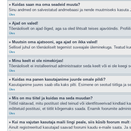
» Kuidas saan ma oma seadeid muuta?
Sinu andmed on salvestatud andmebaasi ja nende muutmiseks kasuta
Üles
» Ajad on valed!
Tõenäoliselt on ajad õiged, aga sa oled lihtsalt teises ajavööndis. Profiil
Üles
» Muutsin oma ajatsooni, aga ajad on ikka valed!
Sellisel juhul on tõenäoliselt tegemist suveajale üleminekuga. Teatud kuu
Üles
» Minu keelt ei ole nimekirjas!
Tõenäoliselt ei installeerinud administraator seda keelt või ei ole keegi 
Üles
» Kuidas ma panen kasutajanime juurde omale pildi?
Kasutajanime juures saab olla kaks pilti. Esimene on seotud tiitliga ja 
Üles
» Mis on mu tiitel ja kuidas ma seda muudan?
Tiitlid näitavad, mitu postitust oled teinud või identfitseerivad kindlaid
mõttetuid postitusi, et tiitlit kõrgemaks saada. Enamik foorumite admini
Üles
» Kui ma vajutan kasutaja maili lingi peale, siis küsib foorum mult 
Ainult registreeritud kasutajad saavad foorumi kaudu e-maile saata. Ja s