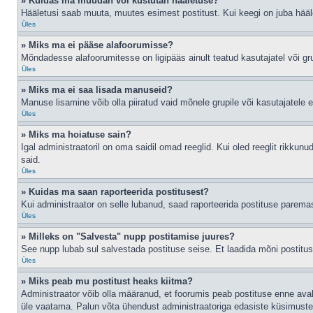
» Kuidas ma muudan või kustutan hääletuse?
Hääletusi saab muuta, muutes esimest postitust. Kui keegi on juba hääl
Üles
» Miks ma ei pääse alafoorumisse?
Mõndadesse alafoorumitesse on ligipääs ainult teatud kasutajatel või gru
Üles
» Miks ma ei saa lisada manuseid?
Manuse lisamine võib olla piiratud vaid mõnele grupile või kasutajatele er
Üles
» Miks ma hoiatuse sain?
Igal administraatoril on oma saidil omad reeglid. Kui oled reeglit rikkun
said.
Üles
» Kuidas ma saan raporteerida postitusest?
Kui administraator on selle lubanud, saad raporteerida postituse parem
Üles
» Milleks on "Salvesta" nupp postitamise juures?
See nupp lubab sul salvestada postituse seise. Et laadida mõni postitu
Üles
» Miks peab mu postitust heaks kiitma?
Administraator võib olla määranud, et foorumis peab postituse enne ava
üle vaatama. Palun võta ühendust administraatoriga edasiste küsimuste