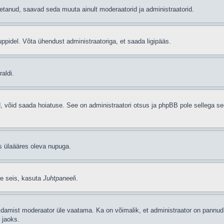
etanud, saavad seda muuta ainult moderaatorid ja administraatorid.
ppidel. Võta ühendust administraatoriga, et saada ligipääs.
aldi.
ud, võid saada hoiatuse. See on administraatori otsus ja phpBB pole sellega se
as ülaääres oleva nupuga.
se seis, kasuta
Juhtpaneel
i.
ldamist moderaator üle vaatama. Ka on võimalik, et administraator on pannud 
 jaoks.