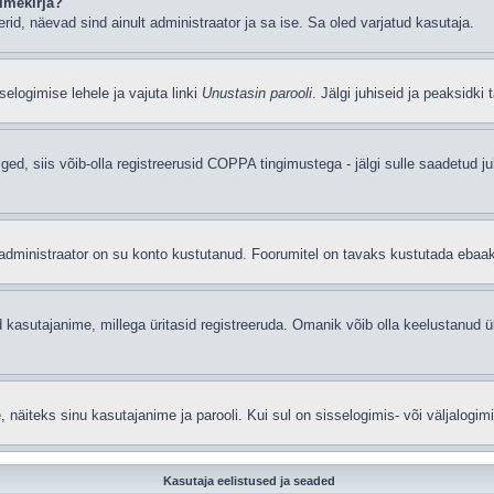
imekirja?
eerid, näevad sind ainult administraator ja sa ise. Sa oled varjatud kasutaja.
elogimise lehele ja vajuta linki
Unustasin parooli
. Jälgi juhiseid ja peaksidki
iged, siis võib-olla registreerusid COPPA tingimustega - jälgi sulle saadetud ju
t administraator on su konto kustutanud. Foorumitel on tavaks kustutada ebaa
 kasutajanime, millega üritasid registreeruda. Omanik võib olla keelustanud ü
äiteks sinu kasutajanime ja parooli. Kui sul on sisselogimis- või väljalogim
Kasutaja eelistused ja seaded