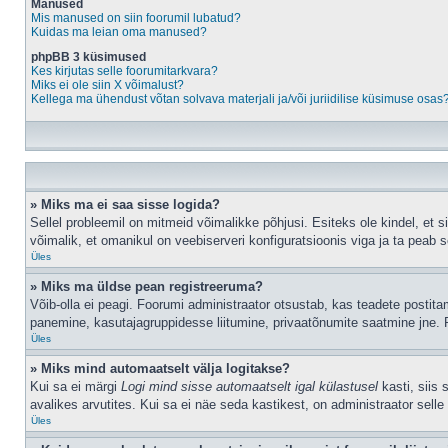
Manused
Mis manused on siin foorumil lubatud?
Kuidas ma leian oma manused?
phpBB 3 küsimused
Kes kirjutas selle foorumitarkvara?
Miks ei ole siin X võimalust?
Kellega ma ühendust võtan solvava materjali ja/või juriidilise küsimuse osas
» Miks ma ei saa sisse logida?
Sellel probleemil on mitmeid võimalikke põhjusi. Esiteks ole kindel, et 
võimalik, et omanikul on veebiserveri konfiguratsioonis viga ja ta peab 
Üles
» Miks ma üldse pean registreeruma?
Võib-olla ei peagi. Foorumi administraator otsustab, kas teadete postitami
panemine, kasutajagruppidesse liitumine, privaatõnumite saatmine jne. R
Üles
» Miks mind automaatselt välja logitakse?
Kui sa ei märgi
Logi mind sisse automaatselt igal külastusel
kasti, siis 
avalikes arvutites. Kui sa ei näe seda kastikest, on administraator selle
Üles