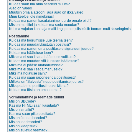
Kasutaja eelistused ja seaded
Kuidas saan ma oma seadeid muuta?
Ajad on valed!
Muutsin oma ajatsooni, aga ajad on ikka valed!
Minu keelt ei ole nimekirjas!
Kuidas ma panen kasutajanime juurde omale pildi?
Mis on mu tiitel ja kuidas ma seda muudan?
Kui ma vajutan kasutaja maili lingi peale, siis küsib foorum mult sisselogimist
Postitamine
Kuidas ma foorumisse uue teema teen?
Kuidas ma muudan/kustutan postitusi?
Kuidas ma panen oma postitusele signatuuri juurde?
Kuidas ma hääletuse teen?
Miks ma ei saa lisada hääletuse valikuid?
Kuidas ma muudan või kustutan hääletuse?
Miks ma ei pääse alafoorumisse?
Miks ma ei saa lisada manuseid?
Miks ma hoiatuse sain?
Kuidas ma saan raporteerida postitusest?
Milleks on "Salvesta" nupp postitamise juures?
Miks peab mu postitust heaks kiitma?
Kuidas ma tõstatan oma teemat?
Vormindamine ja teemade tüübid
Mis on BBCode?
Kas ma HTMLi saan kasutada?
Mis on smailid?
Kas ma saan pilte postitada?
Mis on üldteadaanded?
Mis on teadeanded?
Mis on kleepsud?
Mis on suletud teemad?