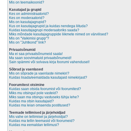
Mis on teemaikoonid?
Kasutajad ja grupid
Kes on administraatorid?
Kes on moderaatorid?
Mis on kasutajagrupid?
Kus on kasutajagrupid ja kuidas nendega liituda?
Kuidas kasutajagrupi moderaatoriks saada?
Miks mõndade kasutajagruppide liikmete nimed on värvilised?
Mis on "Vaikimisi grupp"?
Mis on "Juhtkond" link?
Privaatsõnumid
Ma ei saa privaatsõnumeid saata!
Ma saan soovimatuid privaatsõnumeid!
Sain spämmi või solvava kirja foorumi vahendusel!
Sõbrad ja vaenlased
Mis on sõprade ja vaenlaste nimekiri?
Kuidas lisada/eemaldada kasutajaid nimekirjast?
Foorumitest otsimine
Kuidas saan otsida foorumist või foorumitest?
Miks mu otsingul pole vasteid?
Miks saan ma otsingu vastuseks tühja lehe?
Kuidas ma otsin kasutajaid?
Kuidas ma leian omaenda postitused?
Teemade tellimised ja järjehoidjad
Mis vahe on tellimisel ja järjehoidjal?
Kuidas ma tellin teemasid või foorumeid?
Kuidas ma eemaldan tellimusi?