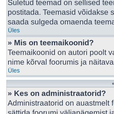
Suletud teemad on sellised te
postitada. Teemasid võidakse s
saada sulgeda omaenda teemasi
Üles
» Mis on teemaikoonid?
Teemaikoonid on autori poolt v
nime kõrval foorumis ja näitav
Üles
K
» Kes on administraatorid?
Administraatorid on auastmelt
sättida foorumi väljanägemist 