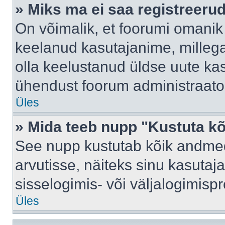
» Miks ma ei saa registreeru
On võimalik, et foorumi omanik
keelanud kasutajanime, millega
olla keelustanud üldse uute kas
ühendust foorum administraator
Üles
» Mida teeb nupp "Kustuta k
See nupp kustutab kõik andme
arvutisse, näiteks sinu kasutaja
sisselogimis- või väljalogimisp
Üles