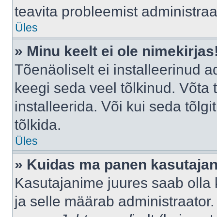
teavita probleemist administraat
Üles
» Minu keelt ei ole nimekirjas
Tõenäoliselt ei installeerinud a
keegi seda veel tõlkinud. Võta
installeerida. Või kui seda tõlgi
tõlkida.
Üles
» Kuidas ma panen kasutajan
Kasutajanime juures saab olla k
ja selle määrab administraator.