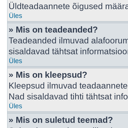
Üldteadaannete õigused määrab
Üles
» Mis on teadeanded?
Teadeanded ilmuvad alafoorumis
sisaldavad tähtsat informatsio
Üles
» Mis on kleepsud?
Kleepsud ilmuvad teadaannete a
Nad sisaldavad tihti tähtsat in
Üles
» Mis on suletud teemad?