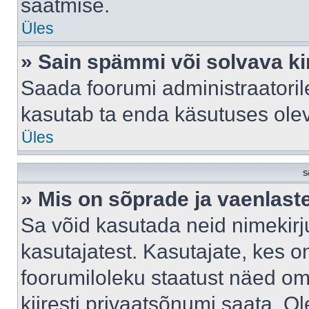
saatmise.
Üles
» Sain spämmi või solvava ki
Saada foorumi administraatorile
kasutab ta enda käsutuses ole
Üles
S
» Mis on sõprade ja vaenlast
Sa võid kasutada neid nimekir
kasutajatest. Kasutajate, kes o
foorumiloleku staatust näed om
kiiresti privaatsõnumi saata. Ol