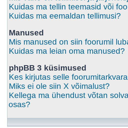
Kuidas ma tellin teemasid või fo
Kuidas ma eemaldan tellimusi?
Manused
Mis manused on siin foorumil lu
Kuidas ma leian oma manused?
phpBB 3 küsimused
Kes kirjutas selle foorumitarkvar
Miks ei ole siin X võimalust?
Kellega ma ühendust võtan solvava
osas?