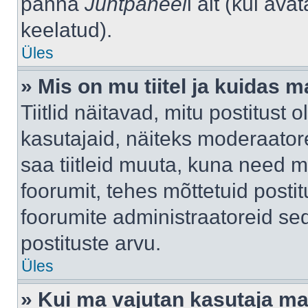
panna
Juhtpaneel
i alt (kui av
keelatud).
Üles
» Mis on mu tiitel ja kuidas
Tiitlid näitavad, mitu postitust 
kasutajaid, näiteks moderaatore
saa tiitleid muuta, kuna need m
foorumit, tehes mõttetuid postit
foorumite administraatoreid s
postituste arvu.
Üles
» Kui ma vajutan kasutaja mail