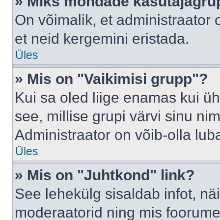
» Miks mõndade kasutajagrup
On võimalik, et administraator
et neid kergemini eristada.
Üles
» Mis on "Vaikimisi grupp"?
Kui sa oled liige enamas kui üh
see, millise grupi värvi sinu nimi 
Administraator on võib-olla lub
Üles
» Mis on "Juhtkond" link?
See lehekülg sisaldab infot, nä
moderaatorid ning mis foorume