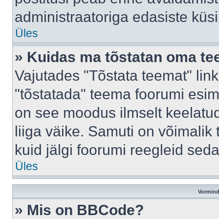
administraatoriga edasiste küs
Üles
» Kuidas ma tõstatan oma t
Vajutades "Tõstata teemat" lin
"tõstatada" teema foorumi esime
on see moodus ilmselt keelatud 
liiga väike. Samuti on võimalik 
kuid jälgi foorumi reegleid seda
Üles
Vormind
» Mis on BBCode?