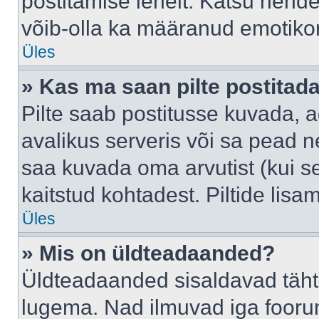
postitamise lehelt. Katsu nende
võib-olla ka määranud emotikoni
Üles
» Kas ma saan pilte postitad
Pilte saab postitusse kuvada,
avalikus serveris või sa pead n
saa kuvada oma arvutist (kui se
kaitstud kohtadest. Piltide lis
Üles
» Mis on üldteadaanded?
Üldteadaanded sisaldavad tähts
lugema. Nad ilmuvad iga foorum