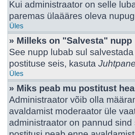
Kui administraator on selle lub
paremas ülaääres oleva nupug
Üles
» Milleks on "Salvesta" nupp
See nupp lubab sul salvestada 
postituse seis, kasuta
Juhtpane
Üles
» Miks peab mu postitust hea
Administraator võib olla määra
avaldamist moderaator üle vaat
administraator on pannud sind s
postitusi peab enne avaldamis