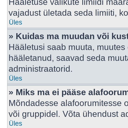
Hääletuse valikute limiidi määr
vajadust ületada seda limiiti, 
Üles
» Kuidas ma muudan või kust
Hääletusi saab muuta, muutes e
hääletanud, saavad seda muuta
administraatorid.
Üles
» Miks ma ei pääse alafooru
Mõndadesse alafoorumitesse on 
või gruppidel. Võta ühendust ad
Üles