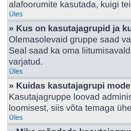
alafoorumite kasutada, kuigi te
Üles
» Kus on kasutajagrupid ja k
Olemasolevaid gruppe saad va
Seal saad ka oma liitumisavald
varjatud.
Üles
» Kuidas kasutajagrupi mode
Kasutajagruppe loovad administ
loomisest, siis võta temaga üh
Üles