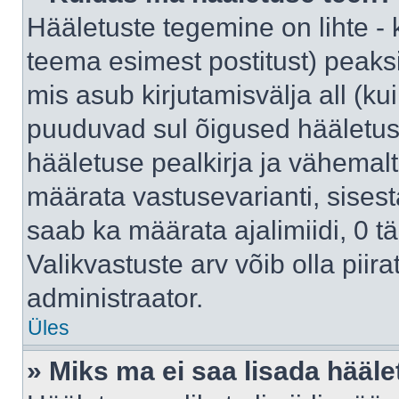
Hääletuste tegemine on lihte -
teema esimest postitust) pea
mis asub kirjutamisvälja all (kui
puuduvad sul õigused hääletus
hääletuse pealkirja ja vähemalt 
määrata vastusevarianti, sises
saab ka määrata ajalimiidi, 0 
Valikvastuste arv võib olla piir
administraator.
Üles
» Miks ma ei saa lisada hääle