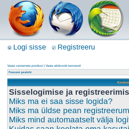
Logi sisse
Registreeru
Vaata vastamata postitusi
|
Vaata aktiivseid teemasid
Foorumi pealeht
Kordum
Sisselogimise ja registreerim
Miks ma ei saa sisse logida?
Miks ma üldse pean registreeru
Miks mind automaatselt välja log
Kuidas saan keelata oma kasutaja