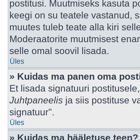
postitusi. Muutmiseks kasuta po
keegi on su teatele vastanud, 
muutes tuleb teate alla kiri sell
Moderaatorite muutmisest enama
selle omal soovil lisada.
Üles
» Kuidas ma panen oma posti
Et lisada signatuuri postitusel
Juhtpaneelis
ja siis postituse 
signatuur".
Üles
» Kuidas ma hääletuse teen?