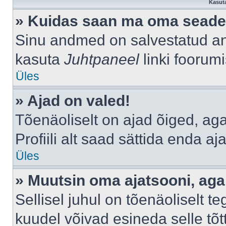
Kasuta
» Kuidas saan ma oma seade
Sinu andmed on salvestatud a
kasuta
Juhtpaneel
linki foorumi
Üles
» Ajad on valed!
Tõenäoliselt on ajad õiged, aga 
Profiili alt saad sättida enda aj
Üles
» Muutsin oma ajatsooni, aga 
Sellisel juhul on tõenäoliselt 
kuudel võivad esineda selle tõt