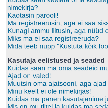
nimekirja?
Kaotasin parooli!
Ma registreerusin, aga ei saa sis
Kunagi ammu liitusin, aga nüüd 
Miks ma ei saa registreeruda?
Mida teeb nupp "Kustuta kõik fo
Kasutaja eelistused ja seaded
Kuidas saan ma oma seadeid m
Ajad on valed!
Muutsin oma ajatsooni, aga ajad 
Minu keelt ei ole nimekirjas!
Kuidas ma panen kasutajanime ju
Mis on mu tiitel ja kuidas ma s