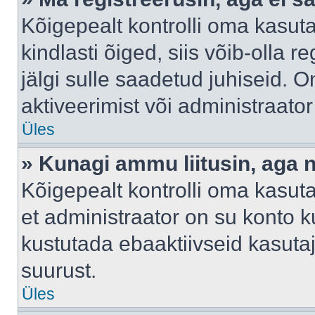
Kõigepealt kontrolli oma kasuta
kindlasti õiged, siis võib-olla 
jälgi sulle saadetud juhiseid. O
aktiveerimist või administraato
Üles
» Kunagi ammu liitusin, aga 
Kõigepealt kontrolli oma kasut
et administraator on su konto 
kustutada ebaaktiivseid kasut
suurust.
Üles