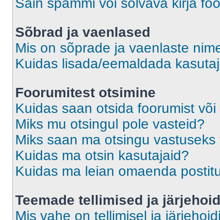
Sain spämmi või solvava kirja fo
Sõbrad ja vaenlased
Mis on sõprade ja vaenlaste nime
Kuidas lisada/eemaldada kasutaja
Foorumitest otsimine
Kuidas saan otsida foorumist või
Miks mu otsingul pole vasteid?
Miks saan ma otsingu vastuseks 
Kuidas ma otsin kasutajaid?
Kuidas ma leian omaenda postit
Teemade tellimised ja järjehoi
Mis vahe on tellimisel ja järjehoid