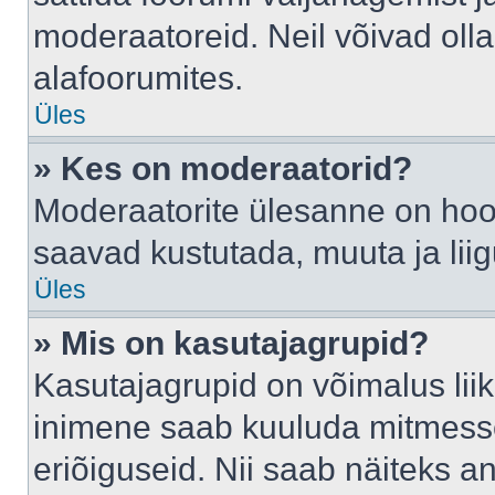
moderaatoreid. Neil võivad oll
alafoorumites.
Üles
» Kes on moderaatorid?
Moderaatorite ülesanne on hool
saavad kustutada, muuta ja lii
Üles
» Mis on kasutajagrupid?
Kasutajagrupid on võimalus li
inimene saab kuuluda mitmesse
eriõiguseid. Nii saab näiteks 