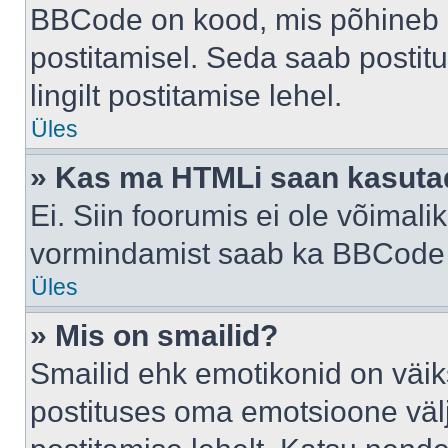
BBCode on kood, mis põhineb 
postitamisel. Seda saab postit
lingilt postitamise lehel.
Üles
» Kas ma HTMLi saan kasuta
Ei. Siin foorumis ei ole võima
vormindamist saab ka BBCode a
Üles
» Mis on smailid?
Smailid ehk emotikonid on väik
postituses oma emotsioone väl