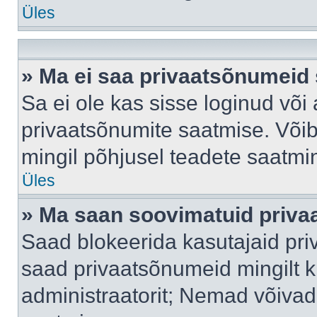
Üles
» Ma ei saa privaatsõnumeid 
Sa ei ole kas sisse loginud või
privaatsõnumite saatmise. Võib k
mingil põhjusel teadete saatmi
Üles
» Ma saan soovimatuid priva
Saad blokeerida kasutajaid pri
saad privaatsõnumeid mingilt kin
administraatorit; Nemad võivad 