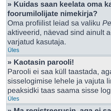
» Kuidas saan keelata oma k
foorumilolijate nimekirja?
Oma profiilist leiad sa valiku
Pe
aktiveerid, näevad sind ainult a
varjatud kasutaja.
Üles
» Kaotasin parooli!
Parooli ei saa küll taastada, a
sisselogimise lehele ja vajuta l
peaksidki taas saama sisse log
Üles
» Ma registreerusin, aga ei sa