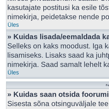
kasutajate postitusi ka esile tõ
nimekirja, peidetakse nende po
Üles
» Kuidas lisada/eemaldada ka
Selleks on kaks moodust. Iga kas
lisamiseks. Lisaks saad ka juh
nimekirja. Saad samalt lehelt 
Üles
Fo
» Kuidas saan otsida foorumi
Sisesta sõna otsinguväljale tee