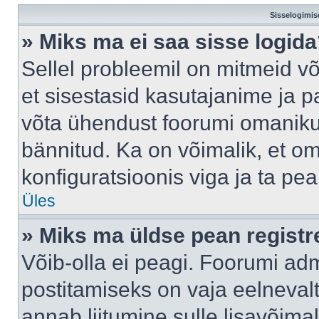
Sisselogimis
» Miks ma ei saa sisse logid
Sellel probleemil on mitmeid võ
et sisestasid kasutajanime ja pa
võta ühendust foorumi omaniku
bännitud. Ka on võimalik, et o
konfiguratsioonis viga ja ta pe
Üles
» Miks ma üldse pean regist
Võib-olla ei peagi. Foorumi adm
postitamiseks on vaja eelnevalt 
annab liitumine sulle lisavõimal