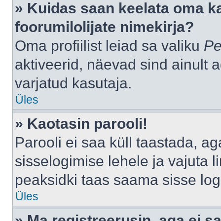
» Kuidas saan keelata oma k
foorumilolijate nimekirja?
Oma profiilist leiad sa valiku
Pe
aktiveerid, näevad sind ainult a
varjatud kasutaja.
Üles
» Kaotasin parooli!
Parooli ei saa küll taastada, a
sisselogimise lehele ja vajuta l
peaksidki taas saama sisse log
Üles
» Ma registreerusin, aga ei sa