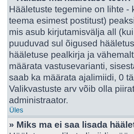
Hääletuste tegemine on lihte -
teema esimest postitust) pea
mis asub kirjutamisvälja all (kui
puuduvad sul õigused hääletus
hääletuse pealkirja ja vähemalt 
määrata vastusevarianti, sises
saab ka määrata ajalimiidi, 0 
Valikvastuste arv võib olla piir
administraator.
Üles
» Miks ma ei saa lisada hääle