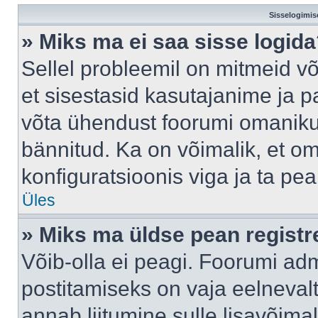
Sisselogimis
» Miks ma ei saa sisse logid
Sellel probleemil on mitmeid võ
et sisestasid kasutajanime ja pa
võta ühendust foorumi omaniku
bännitud. Ka on võimalik, et o
konfiguratsioonis viga ja ta pe
Üles
» Miks ma üldse pean regist
Võib-olla ei peagi. Foorumi adm
postitamiseks on vaja eelnevalt 
annab liitumine sulle lisavõimal