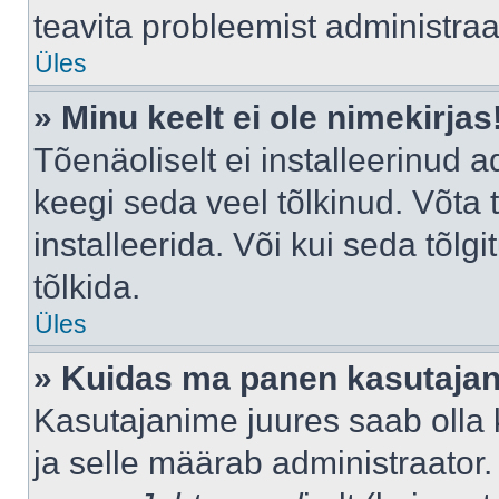
teavita probleemist administraat
Üles
» Minu keelt ei ole nimekirjas
Tõenäoliselt ei installeerinud a
keegi seda veel tõlkinud. Võta
installeerida. Või kui seda tõlgi
tõlkida.
Üles
» Kuidas ma panen kasutajan
Kasutajanime juures saab olla k
ja selle määrab administraator.