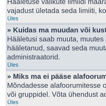
Hääletuse valikute limiidi määr
vajadust ületada seda limiiti, 
Üles
» Kuidas ma muudan või kust
Hääletusi saab muuta, muutes e
hääletanud, saavad seda muuta
administraatorid.
Üles
» Miks ma ei pääse alafooru
Mõndadesse alafoorumitesse on 
või gruppidel. Võta ühendust ad
Üles