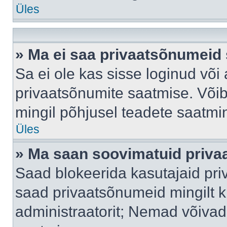
Üles
» Ma ei saa privaatsõnumeid 
Sa ei ole kas sisse loginud või
privaatsõnumite saatmise. Võib k
mingil põhjusel teadete saatmi
Üles
» Ma saan soovimatuid priva
Saad blokeerida kasutajaid pri
saad privaatsõnumeid mingilt kin
administraatorit; Nemad võivad 