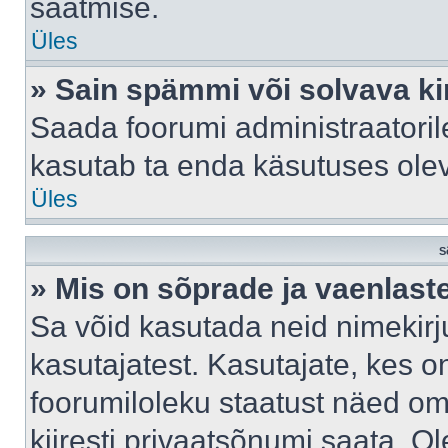
saatmise.
Üles
» Sain spämmi või solvava ki
Saada foorumi administraatorile
kasutab ta enda käsutuses ole
Üles
S
» Mis on sõprade ja vaenlast
Sa võid kasutada neid nimekir
kasutajatest. Kasutajate, kes o
foorumiloleku staatust näed om
kiiresti privaatsõnumi saata. Ol