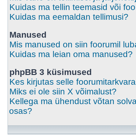
Kuidas ma tellin teemasid või fo
Kuidas ma eemaldan tellimusi?
Manused
Mis manused on siin foorumil lu
Kuidas ma leian oma manused?
phpBB 3 küsimused
Kes kirjutas selle foorumitarkvar
Miks ei ole siin X võimalust?
Kellega ma ühendust võtan solvava
osas?