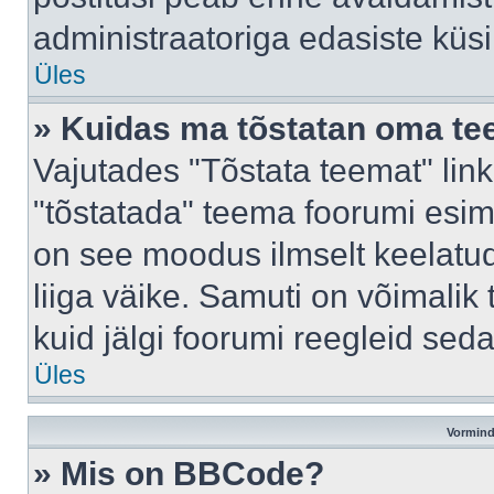
administraatoriga edasiste küs
Üles
» Kuidas ma tõstatan oma t
Vajutades "Tõstata teemat" lin
"tõstatada" teema foorumi esime
on see moodus ilmselt keelatud 
liiga väike. Samuti on võimalik 
kuid jälgi foorumi reegleid seda
Üles
Vormind
» Mis on BBCode?