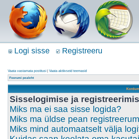
Logi sisse
Registreeru
Vaata vastamata postitusi
|
Vaata aktiivseid teemasid
Foorumi pealeht
Kordum
Sisselogimise ja registreerim
Miks ma ei saa sisse logida?
Miks ma üldse pean registreeru
Miks mind automaatselt välja log
Kuidas saan keelata oma kasutaja