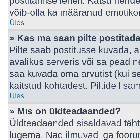
postitamise lehelt. Katsu nende
võib-olla ka määranud emotikoni
Üles
» Kas ma saan pilte postitad
Pilte saab postitusse kuvada,
avalikus serveris või sa pead n
saa kuvada oma arvutist (kui se
kaitstud kohtadest. Piltide lis
Üles
» Mis on üldteadaanded?
Üldteadaanded sisaldavad tähts
lugema. Nad ilmuvad iga foorum