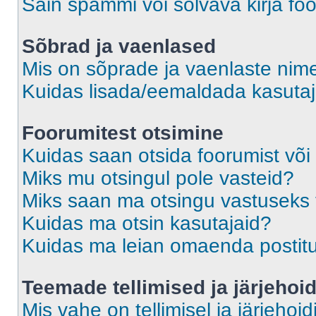
Sain spämmi või solvava kirja fo
Sõbrad ja vaenlased
Mis on sõprade ja vaenlaste nime
Kuidas lisada/eemaldada kasutaja
Foorumitest otsimine
Kuidas saan otsida foorumist või
Miks mu otsingul pole vasteid?
Miks saan ma otsingu vastuseks 
Kuidas ma otsin kasutajaid?
Kuidas ma leian omaenda postit
Teemade tellimised ja järjehoi
Mis vahe on tellimisel ja järjehoid