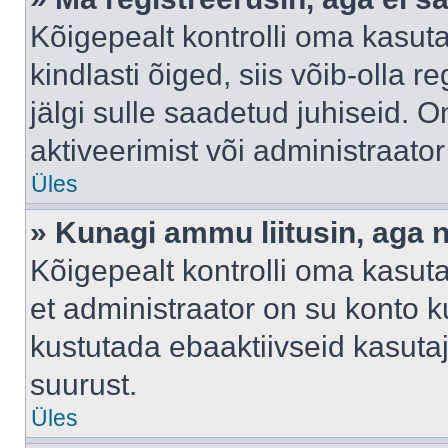
Kõigepealt kontrolli oma kasuta
kindlasti õiged, siis võib-olla 
jälgi sulle saadetud juhiseid. O
aktiveerimist või administraato
Üles
» Kunagi ammu liitusin, aga 
Kõigepealt kontrolli oma kasut
et administraator on su konto 
kustutada ebaaktiivseid kasut
suurust.
Üles