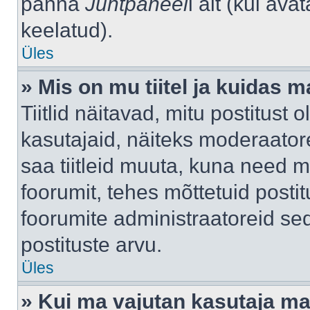
panna
Juhtpaneel
i alt (kui av
keelatud).
Üles
» Mis on mu tiitel ja kuidas
Tiitlid näitavad, mitu postitust 
kasutajaid, näiteks moderaatore
saa tiitleid muuta, kuna need m
foorumit, tehes mõttetuid postit
foorumite administraatoreid s
postituste arvu.
Üles
» Kui ma vajutan kasutaja mail