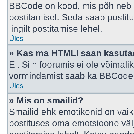
BBCode on kood, mis põhineb 
postitamisel. Seda saab postit
lingilt postitamise lehel.
Üles
» Kas ma HTMLi saan kasuta
Ei. Siin foorumis ei ole võima
vormindamist saab ka BBCode a
Üles
» Mis on smailid?
Smailid ehk emotikonid on väik
postituses oma emotsioone väl