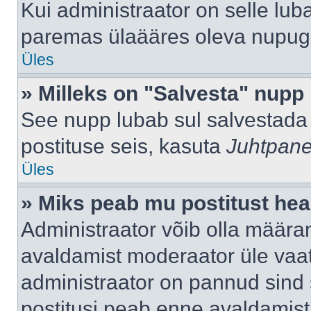
Kui administraator on selle lub
paremas ülaääres oleva nupug
Üles
» Milleks on "Salvesta" nupp
See nupp lubab sul salvestada 
postituse seis, kasuta
Juhtpane
Üles
» Miks peab mu postitust hea
Administraator võib olla määra
avaldamist moderaator üle vaat
administraator on pannud sind s
postitusi peab enne avaldamis