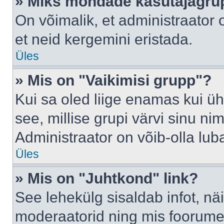
» Miks mõndade kasutajagrup
On võimalik, et administraator
et neid kergemini eristada.
Üles
» Mis on "Vaikimisi grupp"?
Kui sa oled liige enamas kui üh
see, millise grupi värvi sinu nimi 
Administraator on võib-olla lub
Üles
» Mis on "Juhtkond" link?
See lehekülg sisaldab infot, nä
moderaatorid ning mis foorume