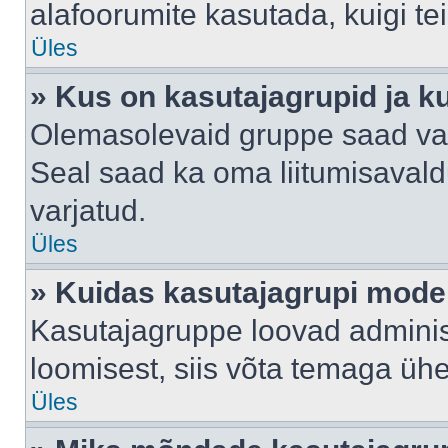
alafoorumite kasutada, kuigi te
Üles
» Kus on kasutajagrupid ja k
Olemasolevaid gruppe saad va
Seal saad ka oma liitumisavald
varjatud.
Üles
» Kuidas kasutajagrupi mode
Kasutajagruppe loovad administ
loomisest, siis võta temaga üh
Üles