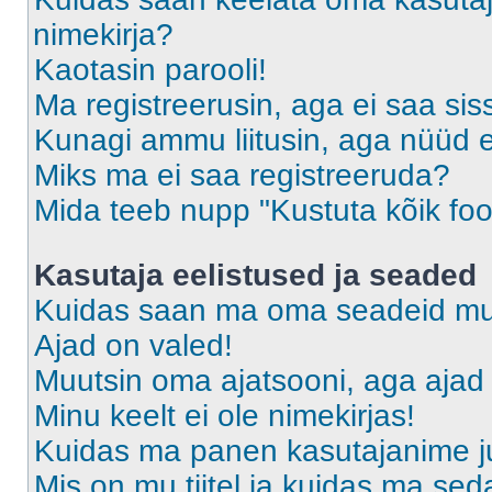
nimekirja?
Kaotasin parooli!
Ma registreerusin, aga ei saa sis
Kunagi ammu liitusin, aga nüüd 
Miks ma ei saa registreeruda?
Mida teeb nupp "Kustuta kõik fo
Kasutaja eelistused ja seaded
Kuidas saan ma oma seadeid m
Ajad on valed!
Muutsin oma ajatsooni, aga ajad 
Minu keelt ei ole nimekirjas!
Kuidas ma panen kasutajanime ju
Mis on mu tiitel ja kuidas ma s