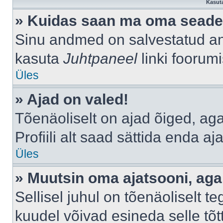
Kasuta
» Kuidas saan ma oma seade
Sinu andmed on salvestatud a
kasuta
Juhtpaneel
linki foorumi
Üles
» Ajad on valed!
Tõenäoliselt on ajad õiged, aga 
Profiili alt saad sättida enda aj
Üles
» Muutsin oma ajatsooni, aga 
Sellisel juhul on tõenäoliselt 
kuudel võivad esineda selle tõt