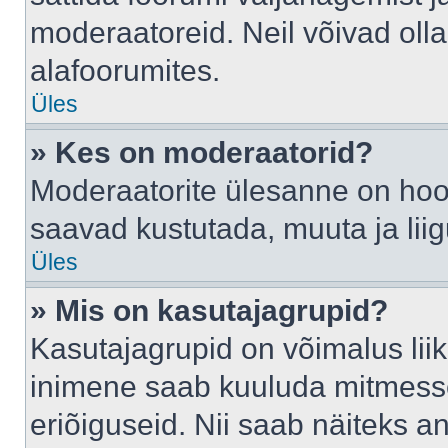
moderaatoreid. Neil võivad oll
alafoorumites.
Üles
» Kes on moderaatorid?
Moderaatorite ülesanne on hool
saavad kustutada, muuta ja lii
Üles
» Mis on kasutajagrupid?
Kasutajagrupid on võimalus li
inimene saab kuuluda mitmesse
eriõiguseid. Nii saab näiteks 