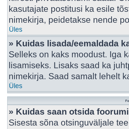
kasutajate postitusi ka esile tõ
nimekirja, peidetakse nende po
Üles
» Kuidas lisada/eemaldada ka
Selleks on kaks moodust. Iga kas
lisamiseks. Lisaks saad ka juh
nimekirja. Saad samalt lehelt 
Üles
Fo
» Kuidas saan otsida foorumi
Sisesta sõna otsinguväljale tee