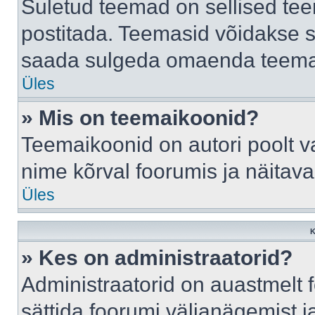
Suletud teemad on sellised te
postitada. Teemasid võidakse s
saada sulgeda omaenda teemasi
Üles
» Mis on teemaikoonid?
Teemaikoonid on autori poolt v
nime kõrval foorumis ja näitav
Üles
K
» Kes on administraatorid?
Administraatorid on auastmelt
sättida foorumi väljanägemist 