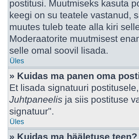
postitusi. Muutmiseks kasuta po
keegi on su teatele vastanud, 
muutes tuleb teate alla kiri sell
Moderaatorite muutmisest enama
selle omal soovil lisada.
Üles
» Kuidas ma panen oma posti
Et lisada signatuuri postitusel
Juhtpaneelis
ja siis postituse 
signatuur".
Üles
» Kuidas ma hääletuse teen?