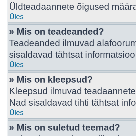
Üldteadaannete õigused määrab
Üles
» Mis on teadeanded?
Teadeanded ilmuvad alafoorumis
sisaldavad tähtsat informatsio
Üles
» Mis on kleepsud?
Kleepsud ilmuvad teadaannete a
Nad sisaldavad tihti tähtsat in
Üles
» Mis on suletud teemad?