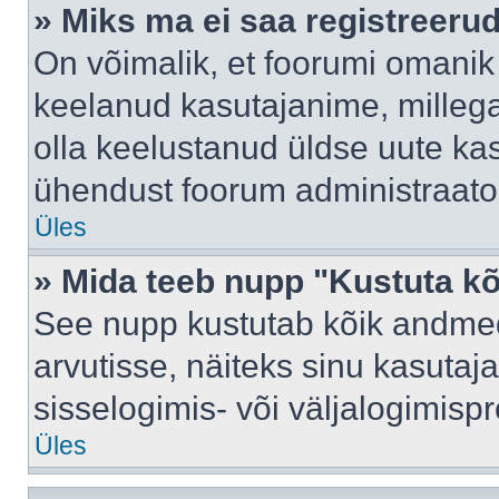
» Miks ma ei saa registreeru
On võimalik, et foorumi omanik
keelanud kasutajanime, millega
olla keelustanud üldse uute kas
ühendust foorum administraator
Üles
» Mida teeb nupp "Kustuta k
See nupp kustutab kõik andme
arvutisse, näiteks sinu kasutaja
sisselogimis- või väljalogimisp
Üles