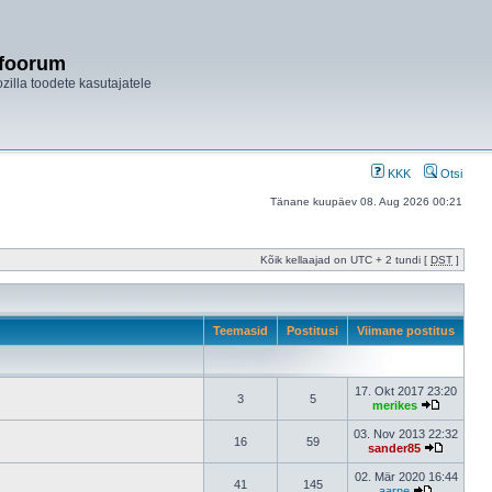
ifoorum
ozilla toodete kasutajatele
KKK
Otsi
Tänane kuupäev 08. Aug 2026 00:21
Kõik kellaajad on UTC + 2 tundi [
DST
]
Teemasid
Postitusi
Viimane postitus
17. Okt 2017 23:20
3
5
merikes
03. Nov 2013 22:32
16
59
sander85
02. Mär 2020 16:44
41
145
aarne