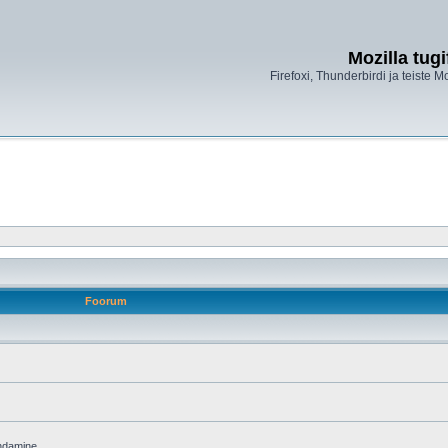
Mozilla tug
Firefoxi, Thunderbirdi ja teiste M
Foorum
endamine