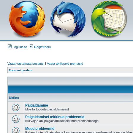
Logi sisse
Registreeru
Vaata vastamata postitusi
|
Vaata aktiivseid teemasid
Foorumi pealeht
Üldine
Paigaldamine
Mozilla toodete paigaldamisest
Paigaldamisel tekkinud probleemid
Kui vajad abi paigaldamisel tekkinud probleemidega
Muud probleemid
Rakenduste või laienduste kasutamisel esinenud probleemid ja nende lah