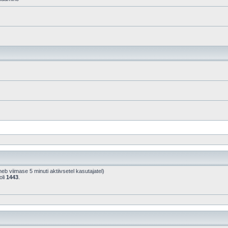
hineb viimase 5 minuti aktiivsetel kasutajatel)
oli
1443
.