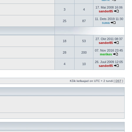
17. Mai 2008 16:06
3
4
sander85
11. Dets 2019 11:30
25
87
suwa
27. Okt 2011 08:37
18
53
sander85
07. Nov 2016 23:45
28
200
merikes
26. Juul 2009 12:05
4
10
sander85
Kõik kellaajad on UTC + 2 tundi [
DST
]