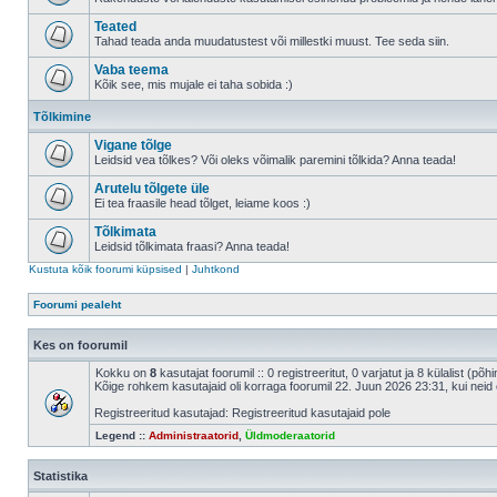
Teated
Tahad teada anda muudatustest või millestki muust. Tee seda siin.
Vaba teema
Kõik see, mis mujale ei taha sobida :)
Tõlkimine
Vigane tõlge
Leidsid vea tõlkes? Või oleks võimalik paremini tõlkida? Anna teada!
Arutelu tõlgete üle
Ei tea fraasile head tõlget, leiame koos :)
Tõlkimata
Leidsid tõlkimata fraasi? Anna teada!
Kustuta kõik foorumi küpsised
|
Juhtkond
Foorumi pealeht
Kes on foorumil
Kokku on
8
kasutajat foorumil :: 0 registreeritut, 0 varjatut ja 8 külalist (põ
Kõige rohkem kasutajaid oli korraga foorumil 22. Juun 2026 23:31, kui neid 
Registreeritud kasutajad: Registreeritud kasutajaid pole
Legend ::
Administraatorid
,
Üldmoderaatorid
Statistika