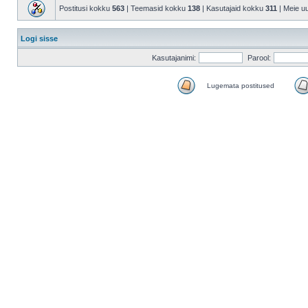
Postitusi kokku
563
| Teemasid kokku
138
| Kasutajaid kokku
311
| Meie u
Logi sisse
Kasutajanimi:
Parool:
Lugemata postitused