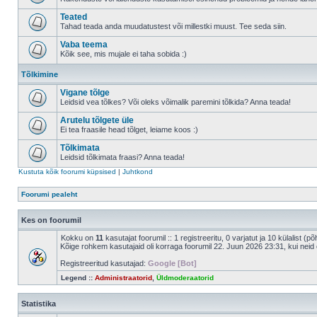
Teated
Tahad teada anda muudatustest või millestki muust. Tee seda siin.
Vaba teema
Kõik see, mis mujale ei taha sobida :)
Tõlkimine
Vigane tõlge
Leidsid vea tõlkes? Või oleks võimalik paremini tõlkida? Anna teada!
Arutelu tõlgete üle
Ei tea fraasile head tõlget, leiame koos :)
Tõlkimata
Leidsid tõlkimata fraasi? Anna teada!
Kustuta kõik foorumi küpsised
|
Juhtkond
Foorumi pealeht
Kes on foorumil
Kokku on
11
kasutajat foorumil :: 1 registreeritu, 0 varjatut ja 10 külalist (p
Kõige rohkem kasutajaid oli korraga foorumil 22. Juun 2026 23:31, kui neid 
Registreeritud kasutajad:
Google [Bot]
Legend ::
Administraatorid
,
Üldmoderaatorid
Statistika