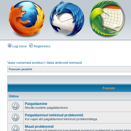
Logi sisse
Registreeru
Vaata vastamata postitusi
|
Vaata aktiivseid teemasid
Foorumi pealeht
Foorum
Üldine
Paigaldamine
Mozilla toodete paigaldamisest
Paigaldamisel tekkinud probleemid
Kui vajad abi paigaldamisel tekkinud probleemidega
Muud probleemid
Rakenduste või laienduste kasutamisel esinenud probleemid ja nende lah