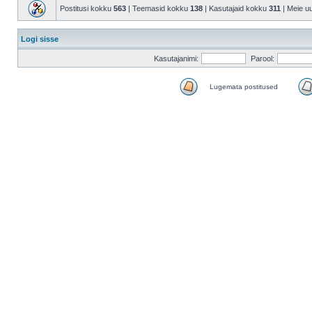
Postitusi kokku
563
| Teemasid kokku
138
| Kasutajaid kokku
311
| Meie u
Logi sisse
Kasutajanimi:
Parool:
Lugemata postitused