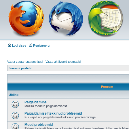
Logi sisse
Registreeru
Vaata vastamata postitusi
|
Vaata aktiivseid teemasid
Foorumi pealeht
Foorum
Üldine
Paigaldamine
Mozilla toodete paigaldamisest
Paigaldamisel tekkinud probleemid
Kui vajad abi paigaldamisel tekkinud probleemidega
Muud probleemid
Rakenduste või laienduste kasutamisel esinenud probleemid ja nende lah