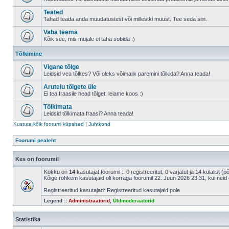
Teated
Tahad teada anda muudatustest või millestki muust. Tee seda siin.
Vaba teema
Kõik see, mis mujale ei taha sobida :)
Tõlkimine
Vigane tõlge
Leidsid vea tõlkes? Või oleks võimalik paremini tõlkida? Anna teada!
Arutelu tõlgete üle
Ei tea fraasile head tõlget, leiame koos :)
Tõlkimata
Leidsid tõlkimata fraasi? Anna teada!
Kustuta kõik foorumi küpsised
|
Juhtkond
Foorumi pealeht
Kes on foorumil
Kokku on
14
kasutajat foorumil :: 0 registreeritut, 0 varjatut ja 14 külalist (
Kõige rohkem kasutajaid oli korraga foorumil 22. Juun 2026 23:31, kui neid 
Registreeritud kasutajad: Registreeritud kasutajaid pole
Legend ::
Administraatorid
,
Üldmoderaatorid
Statistika