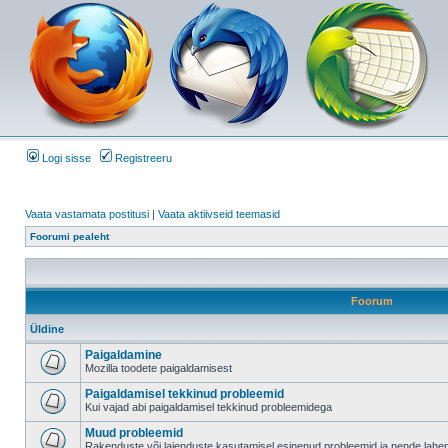
Logi sisse
Registreeru
Vaata vastamata postitusi
|
Vaata aktiivseid teemasid
Foorumi pealeht
Foorum
Üldine
Paigaldamine
Mozilla toodete paigaldamisest
Paigaldamisel tekkinud probleemid
Kui vajad abi paigaldamisel tekkinud probleemidega
Muud probleemid
Rakenduste või laienduste kasutamisel esinenud probleemid ja nende lah