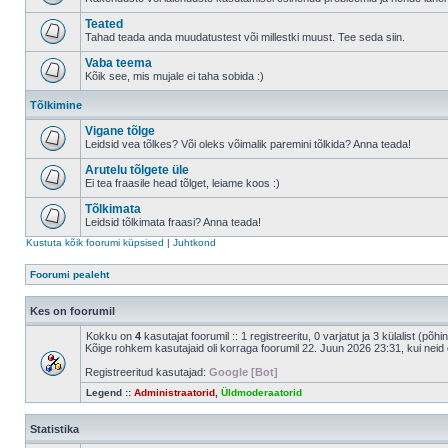
Teated
Tahad teada anda muudatustest või millestki muust. Tee seda siin.
Vaba teema
Kõik see, mis mujale ei taha sobida :)
Tõlkimine
Vigane tõlge
Leidsid vea tõlkes? Või oleks võimalik paremini tõlkida? Anna teada!
Arutelu tõlgete üle
Ei tea fraasile head tõlget, leiame koos :)
Tõlkimata
Leidsid tõlkimata fraasi? Anna teada!
Kustuta kõik foorumi küpsised
|
Juhtkond
Foorumi pealeht
Kes on foorumil
Kokku on
4
kasutajat foorumil :: 1 registreeritu, 0 varjatut ja 3 külalist (põh
Kõige rohkem kasutajaid oli korraga foorumil 22. Juun 2026 23:31, kui neid 
Registreeritud kasutajad:
Google [Bot]
Legend ::
Administraatorid
,
Üldmoderaatorid
Statistika