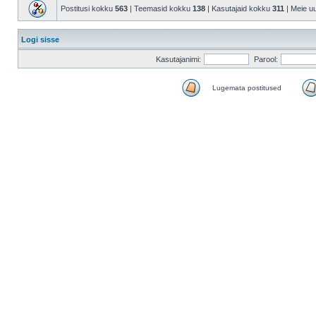
Postitusi kokku
563
| Teemasid kokku
138
| Kasutajaid kokku
311
| Meie u
Logi sisse
Kasutajanimi:
Parool:
Lugemata postitused