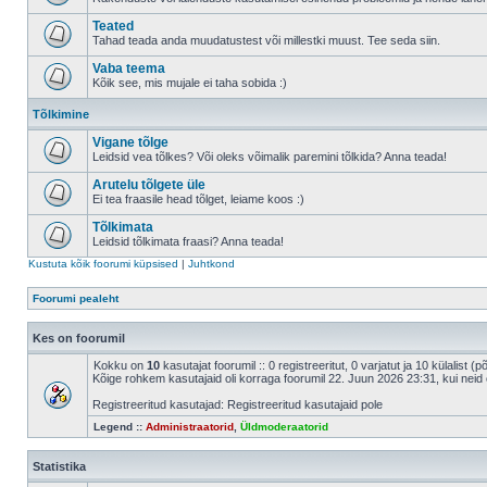
Teated
Tahad teada anda muudatustest või millestki muust. Tee seda siin.
Vaba teema
Kõik see, mis mujale ei taha sobida :)
Tõlkimine
Vigane tõlge
Leidsid vea tõlkes? Või oleks võimalik paremini tõlkida? Anna teada!
Arutelu tõlgete üle
Ei tea fraasile head tõlget, leiame koos :)
Tõlkimata
Leidsid tõlkimata fraasi? Anna teada!
Kustuta kõik foorumi küpsised
|
Juhtkond
Foorumi pealeht
Kes on foorumil
Kokku on
10
kasutajat foorumil :: 0 registreeritut, 0 varjatut ja 10 külalist (
Kõige rohkem kasutajaid oli korraga foorumil 22. Juun 2026 23:31, kui neid 
Registreeritud kasutajad: Registreeritud kasutajaid pole
Legend ::
Administraatorid
,
Üldmoderaatorid
Statistika