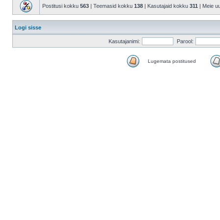
Postitusi kokku
563
| Teemasid kokku
138
| Kasutajaid kokku
311
| Meie u
Logi sisse
Kasutajanimi:
Parool:
Lugemata postitused