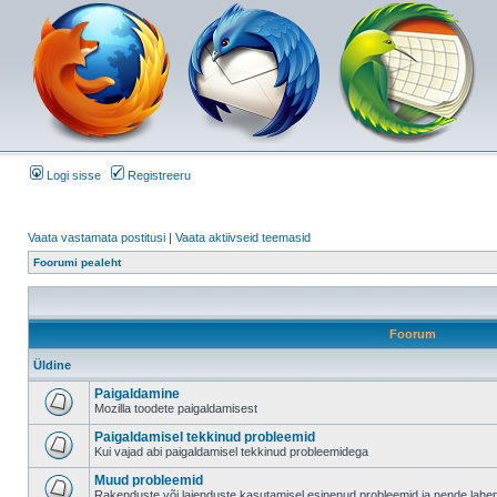
Logi sisse
Registreeru
Vaata vastamata postitusi
|
Vaata aktiivseid teemasid
Foorumi pealeht
Foorum
Üldine
Paigaldamine
Mozilla toodete paigaldamisest
Paigaldamisel tekkinud probleemid
Kui vajad abi paigaldamisel tekkinud probleemidega
Muud probleemid
Rakenduste või laienduste kasutamisel esinenud probleemid ja nende lah