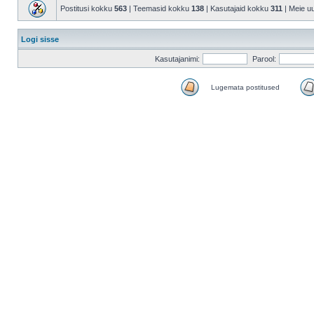
Postitusi kokku
563
| Teemasid kokku
138
| Kasutajaid kokku
311
| Meie u
Logi sisse
Kasutajanimi:
Parool:
Lugemata postitused