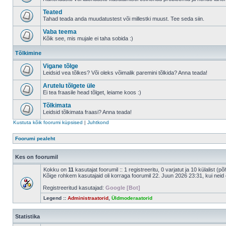
Teated
Tahad teada anda muudatustest või millestki muust. Tee seda siin.
Vaba teema
Kõik see, mis mujale ei taha sobida :)
Tõlkimine
Vigane tõlge
Leidsid vea tõlkes? Või oleks võimalik paremini tõlkida? Anna teada!
Arutelu tõlgete üle
Ei tea fraasile head tõlget, leiame koos :)
Tõlkimata
Leidsid tõlkimata fraasi? Anna teada!
Kustuta kõik foorumi küpsised
|
Juhtkond
Foorumi pealeht
Kes on foorumil
Kokku on
11
kasutajat foorumil :: 1 registreeritu, 0 varjatut ja 10 külalist (p
Kõige rohkem kasutajaid oli korraga foorumil 22. Juun 2026 23:31, kui neid 
Registreeritud kasutajad:
Google [Bot]
Legend ::
Administraatorid
,
Üldmoderaatorid
Statistika