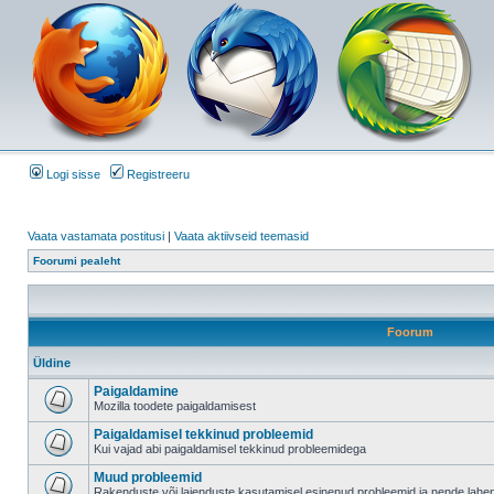
Logi sisse
Registreeru
Vaata vastamata postitusi
|
Vaata aktiivseid teemasid
Foorumi pealeht
Foorum
Üldine
Paigaldamine
Mozilla toodete paigaldamisest
Paigaldamisel tekkinud probleemid
Kui vajad abi paigaldamisel tekkinud probleemidega
Muud probleemid
Rakenduste või laienduste kasutamisel esinenud probleemid ja nende lah