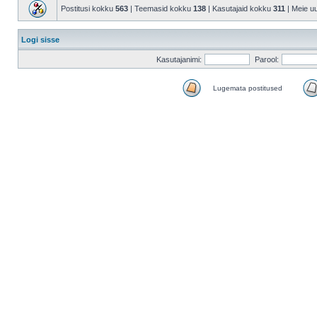
Postitusi kokku
563
| Teemasid kokku
138
| Kasutajaid kokku
311
| Meie u
Logi sisse
Kasutajanimi:
Parool:
Lugemata postitused