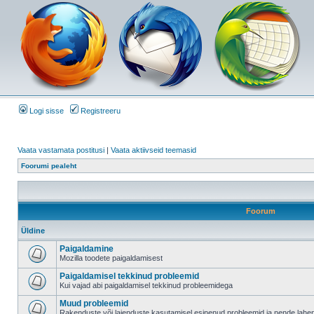
Logi sisse
Registreeru
Vaata vastamata postitusi
|
Vaata aktiivseid teemasid
Foorumi pealeht
Foorum
Üldine
Paigaldamine
Mozilla toodete paigaldamisest
Paigaldamisel tekkinud probleemid
Kui vajad abi paigaldamisel tekkinud probleemidega
Muud probleemid
Rakenduste või laienduste kasutamisel esinenud probleemid ja nende lah