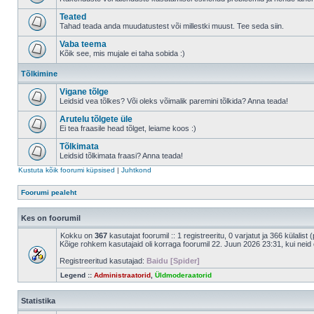
Teated
Tahad teada anda muudatustest või millestki muust. Tee seda siin.
Vaba teema
Kõik see, mis mujale ei taha sobida :)
Tõlkimine
Vigane tõlge
Leidsid vea tõlkes? Või oleks võimalik paremini tõlkida? Anna teada!
Arutelu tõlgete üle
Ei tea fraasile head tõlget, leiame koos :)
Tõlkimata
Leidsid tõlkimata fraasi? Anna teada!
Kustuta kõik foorumi küpsised
|
Juhtkond
Foorumi pealeht
Kes on foorumil
Kokku on
367
kasutajat foorumil :: 1 registreeritu, 0 varjatut ja 366 külalist
Kõige rohkem kasutajaid oli korraga foorumil 22. Juun 2026 23:31, kui neid 
Registreeritud kasutajad:
Baidu [Spider]
Legend ::
Administraatorid
,
Üldmoderaatorid
Statistika