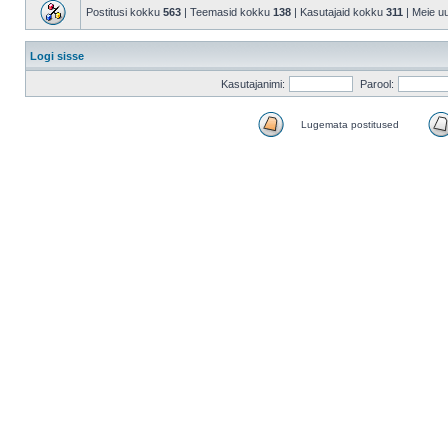
Postitusi kokku
563
| Teemasid kokku
138
| Kasutajaid kokku
311
| Meie u
Logi sisse
Kasutajanimi:
Parool:
Lugemata postitused