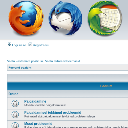
Logi sisse
Registreeru
Vaata vastamata postitusi
|
Vaata aktiivseid teemasid
Foorumi pealeht
Foorum
Üldine
Paigaldamine
Mozilla toodete paigaldamisest
Paigaldamisel tekkinud probleemid
Kui vajad abi paigaldamisel tekkinud probleemidega
Muud probleemid
Rakenduste või laienduste kasutamisel esinenud probleemid ja nende lah