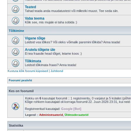
Teated
Tahad teada anda muudatustest või millestki muust. Tee seda siin.
Vaba teema
Kõik see, mis mujale ei taha sobida :)
Tõlkimine
Vigane tõlge
Leidsid vea tõlkes? Või oleks võimalik paremini tõlkida? Anna teada!
Arutelu tõlgete üle
Ei tea fraasile head tõlget, leiame koos :)
Tõlkimata
Leidsid tõlkimata fraasi? Anna teada!
Kustuta kõik foorumi küpsised
|
Juhtkond
Foorumi pealeht
Kes on foorumil
Kokku on
6
kasutajat foorumil :: 1 registreeritu, 0 varjatut ja 5 külalist (põh
Kõige rohkem kasutajaid oli korraga foorumil 22. Juun 2026 23:31, kui neid 
Registreeritud kasutajad:
Google [Bot]
Legend ::
Administraatorid
,
Üldmoderaatorid
Statistika