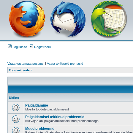
Logi sisse
Registreeru
Vaata vastamata postitusi
|
Vaata aktiivseid teemasid
Foorumi pealeht
Üldine
Paigaldamine
Mozilla toodete paigaldamisest
Paigaldamisel tekkinud probleemid
Kui vajad abi paigaldamisel tekkinud probleemidega
Muud probleemid
Rakenduste või laienduste kasutamisel esinenud probleemid ja nende lah