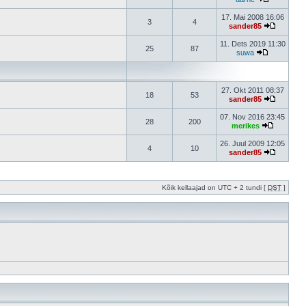
17. Mai 2008 16:06
3
4
sander85
11. Dets 2019 11:30
25
87
suwa
27. Okt 2011 08:37
18
53
sander85
07. Nov 2016 23:45
28
200
merikes
26. Juul 2009 12:05
4
10
sander85
Kõik kellaajad on UTC + 2 tundi [
DST
]