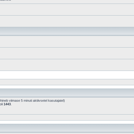
põhineb viimase 5 minuti aktiivsetel kasutajatel)
oli
1443
.