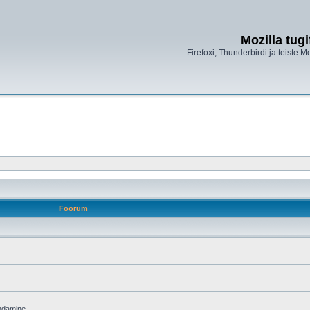
Mozilla tug
Firefoxi, Thunderbirdi ja teiste M
Foorum
endamine