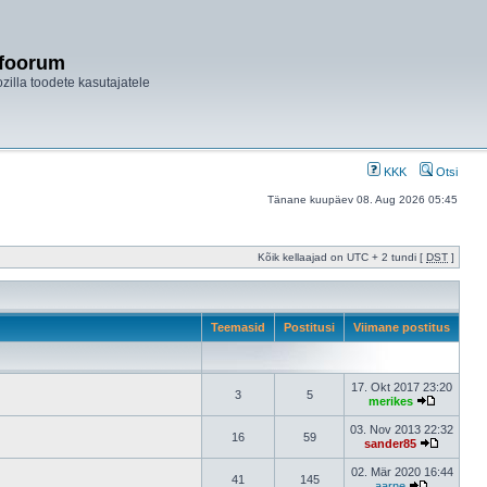
ifoorum
ozilla toodete kasutajatele
KKK
Otsi
Tänane kuupäev 08. Aug 2026 05:45
Kõik kellaajad on UTC + 2 tundi [
DST
]
Teemasid
Postitusi
Viimane postitus
17. Okt 2017 23:20
3
5
merikes
03. Nov 2013 22:32
16
59
sander85
02. Mär 2020 16:44
41
145
aarne