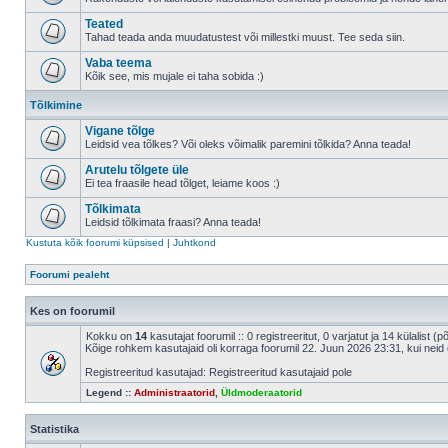
Teated
Tahad teada anda muudatustest või millestki muust. Tee seda siin.
Vaba teema
Kõik see, mis mujale ei taha sobida :)
Tõlkimine
Vigane tõlge
Leidsid vea tõlkes? Või oleks võimalik paremini tõlkida? Anna teada!
Arutelu tõlgete üle
Ei tea fraasile head tõlget, leiame koos :)
Tõlkimata
Leidsid tõlkimata fraasi? Anna teada!
Kustuta kõik foorumi küpsised
|
Juhtkond
Foorumi pealeht
Kes on foorumil
Kokku on
14
kasutajat foorumil :: 0 registreeritut, 0 varjatut ja 14 külalist (
Kõige rohkem kasutajaid oli korraga foorumil 22. Juun 2026 23:31, kui neid 
Registreeritud kasutajad: Registreeritud kasutajaid pole
Legend ::
Administraatorid
,
Üldmoderaatorid
Statistika