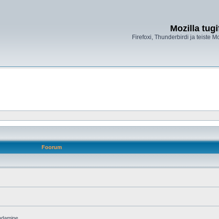
Mozilla tug
Firefoxi, Thunderbirdi ja teiste M
Foorum
endamine