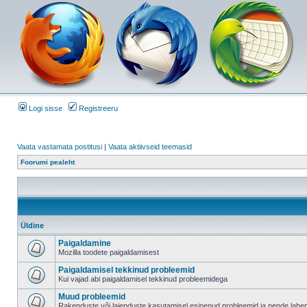
Logi sisse
Registreeru
Vaata vastamata postitusi
|
Vaata aktiivseid teemasid
Foorumi pealeht
Üldine
Paigaldamine
Mozilla toodete paigaldamisest
Paigaldamisel tekkinud probleemid
Kui vajad abi paigaldamisel tekkinud probleemidega
Muud probleemid
Rakenduste või laienduste kasutamisel esinenud probleemid ja nende lah