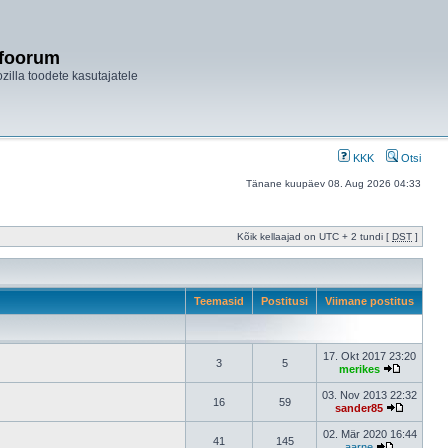
ifoorum
ozilla toodete kasutajatele
KKK
Otsi
Tänane kuupäev 08. Aug 2026 04:33
Kõik kellaajad on UTC + 2 tundi [
DST
]
Teemasid
Postitusi
Viimane postitus
17. Okt 2017 23:20
3
5
merikes
03. Nov 2013 22:32
16
59
sander85
02. Mär 2020 16:44
41
145
aarne