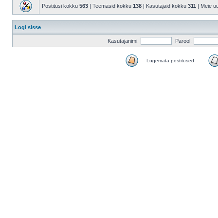
Postitusi kokku
563
| Teemasid kokku
138
| Kasutajaid kokku
311
| Meie u
Logi sisse
Kasutajanimi:
Parool:
Lugemata postitused