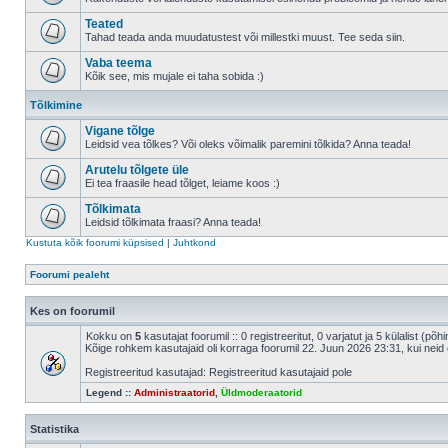
Teated
Tahad teada anda muudatustest või millestki muust. Tee seda siin.
Vaba teema
Kõik see, mis mujale ei taha sobida :)
Tõlkimine
Vigane tõlge
Leidsid vea tõlkes? Või oleks võimalik paremini tõlkida? Anna teada!
Arutelu tõlgete üle
Ei tea fraasile head tõlget, leiame koos :)
Tõlkimata
Leidsid tõlkimata fraasi? Anna teada!
Kustuta kõik foorumi küpsised
|
Juhtkond
Foorumi pealeht
Kes on foorumil
Kokku on
5
kasutajat foorumil :: 0 registreeritut, 0 varjatut ja 5 külalist (põ
Kõige rohkem kasutajaid oli korraga foorumil 22. Juun 2026 23:31, kui neid 
Registreeritud kasutajad: Registreeritud kasutajaid pole
Legend ::
Administraatorid
,
Üldmoderaatorid
Statistika