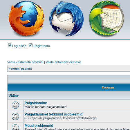
Logi sisse
Registreeru
Vaata vastamata postitusi
|
Vaata aktiivseid teemasid
Foorumi pealeht
Foorum
Üldine
Paigaldamine
Mozilla toodete paigaldamisest
Paigaldamisel tekkinud probleemid
Kui vajad abi paigaldamisel tekkinud probleemidega
Muud probleemid
Rakenduste või laienduste kasutamisel esinenud probleemid ja nende lah