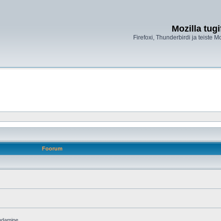
Mozilla tug
Firefoxi, Thunderbirdi ja teiste M
Foorum
endamine