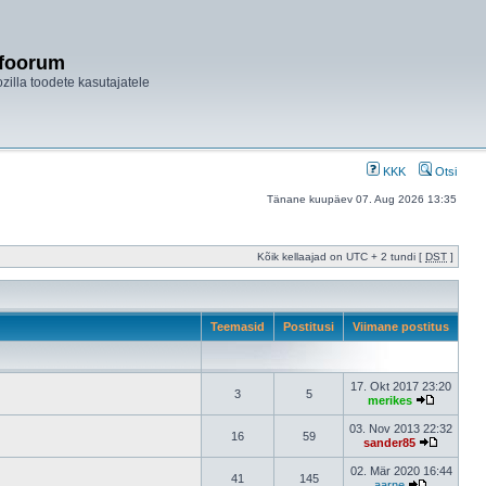
ifoorum
ozilla toodete kasutajatele
KKK
Otsi
Tänane kuupäev 07. Aug 2026 13:35
Kõik kellaajad on UTC + 2 tundi [
DST
]
Teemasid
Postitusi
Viimane postitus
17. Okt 2017 23:20
3
5
merikes
03. Nov 2013 22:32
16
59
sander85
02. Mär 2020 16:44
41
145
aarne