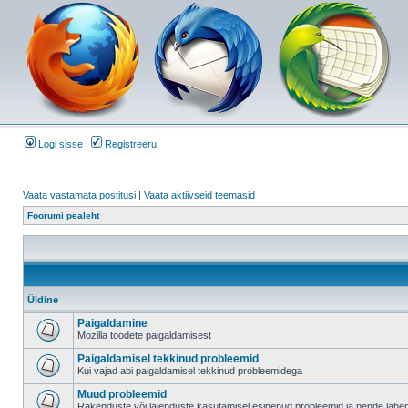
Logi sisse
Registreeru
Vaata vastamata postitusi
|
Vaata aktiivseid teemasid
Foorumi pealeht
Üldine
Paigaldamine
Mozilla toodete paigaldamisest
Paigaldamisel tekkinud probleemid
Kui vajad abi paigaldamisel tekkinud probleemidega
Muud probleemid
Rakenduste või laienduste kasutamisel esinenud probleemid ja nende lah