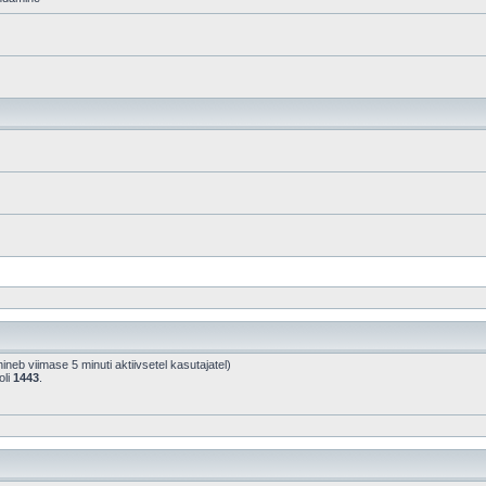
õhineb viimase 5 minuti aktiivsetel kasutajatel)
oli
1443
.