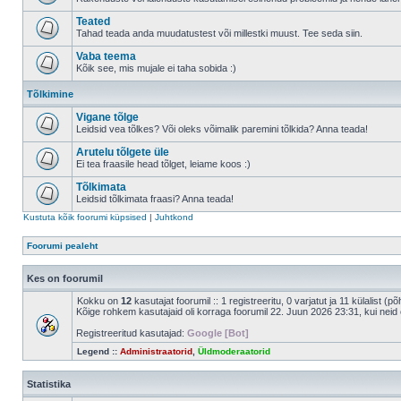
Teated
Tahad teada anda muudatustest või millestki muust. Tee seda siin.
Vaba teema
Kõik see, mis mujale ei taha sobida :)
Tõlkimine
Vigane tõlge
Leidsid vea tõlkes? Või oleks võimalik paremini tõlkida? Anna teada!
Arutelu tõlgete üle
Ei tea fraasile head tõlget, leiame koos :)
Tõlkimata
Leidsid tõlkimata fraasi? Anna teada!
Kustuta kõik foorumi küpsised
|
Juhtkond
Foorumi pealeht
Kes on foorumil
Kokku on
12
kasutajat foorumil :: 1 registreeritu, 0 varjatut ja 11 külalist (p
Kõige rohkem kasutajaid oli korraga foorumil 22. Juun 2026 23:31, kui neid 
Registreeritud kasutajad:
Google [Bot]
Legend ::
Administraatorid
,
Üldmoderaatorid
Statistika