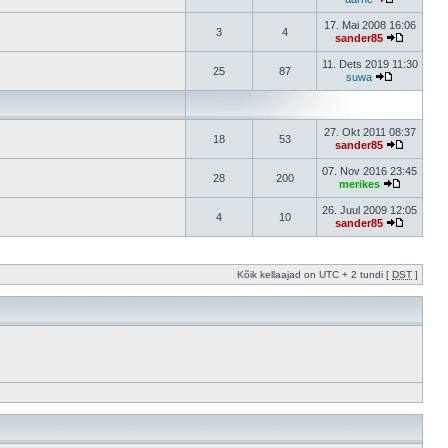
17. Mai 2008 16:06
3
4
sander85
11. Dets 2019 11:30
25
87
suwa
27. Okt 2011 08:37
18
53
sander85
07. Nov 2016 23:45
28
200
merikes
26. Juul 2009 12:05
4
10
sander85
Kõik kellaajad on UTC + 2 tundi [
DST
]