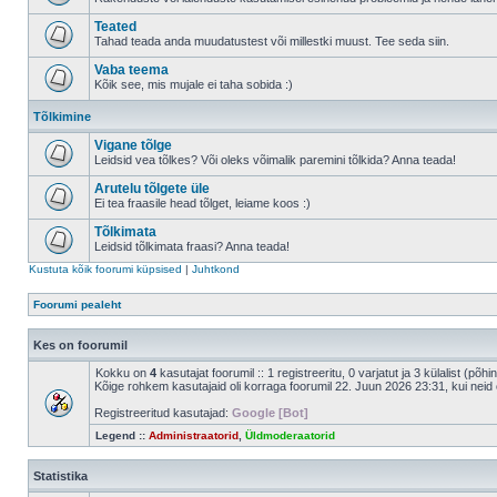
Teated
Tahad teada anda muudatustest või millestki muust. Tee seda siin.
Vaba teema
Kõik see, mis mujale ei taha sobida :)
Tõlkimine
Vigane tõlge
Leidsid vea tõlkes? Või oleks võimalik paremini tõlkida? Anna teada!
Arutelu tõlgete üle
Ei tea fraasile head tõlget, leiame koos :)
Tõlkimata
Leidsid tõlkimata fraasi? Anna teada!
Kustuta kõik foorumi küpsised
|
Juhtkond
Foorumi pealeht
Kes on foorumil
Kokku on
4
kasutajat foorumil :: 1 registreeritu, 0 varjatut ja 3 külalist (põh
Kõige rohkem kasutajaid oli korraga foorumil 22. Juun 2026 23:31, kui neid 
Registreeritud kasutajad:
Google [Bot]
Legend ::
Administraatorid
,
Üldmoderaatorid
Statistika