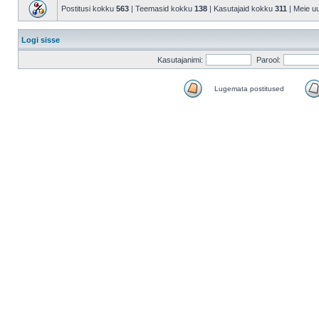
Postitusi kokku
563
| Teemasid kokku
138
| Kasutajaid kokku
311
| Meie u
Logi sisse
Kasutajanimi:
Parool:
Lugemata postitused