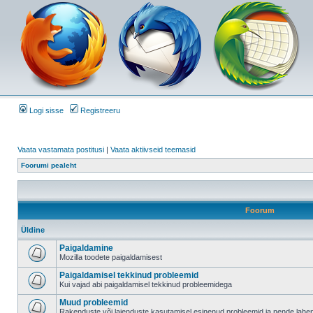
Logi sisse
Registreeru
Vaata vastamata postitusi
|
Vaata aktiivseid teemasid
Foorumi pealeht
Foorum
Üldine
Paigaldamine
Mozilla toodete paigaldamisest
Paigaldamisel tekkinud probleemid
Kui vajad abi paigaldamisel tekkinud probleemidega
Muud probleemid
Rakenduste või laienduste kasutamisel esinenud probleemid ja nende lah