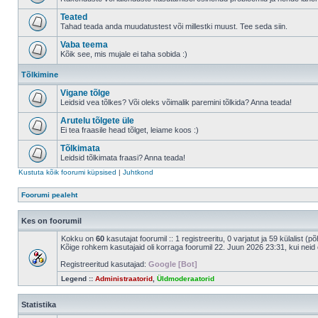
Teated
Tahad teada anda muudatustest või millestki muust. Tee seda siin.
Vaba teema
Kõik see, mis mujale ei taha sobida :)
Tõlkimine
Vigane tõlge
Leidsid vea tõlkes? Või oleks võimalik paremini tõlkida? Anna teada!
Arutelu tõlgete üle
Ei tea fraasile head tõlget, leiame koos :)
Tõlkimata
Leidsid tõlkimata fraasi? Anna teada!
Kustuta kõik foorumi küpsised
|
Juhtkond
Foorumi pealeht
Kes on foorumil
Kokku on
60
kasutajat foorumil :: 1 registreeritu, 0 varjatut ja 59 külalist (p
Kõige rohkem kasutajaid oli korraga foorumil 22. Juun 2026 23:31, kui neid 
Registreeritud kasutajad:
Google [Bot]
Legend ::
Administraatorid
,
Üldmoderaatorid
Statistika