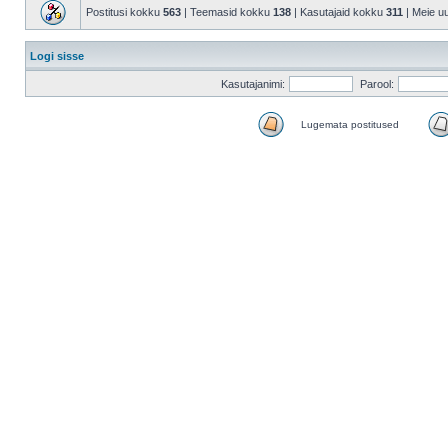
Postitusi kokku
563
| Teemasid kokku
138
| Kasutajaid kokku
311
| Meie u
Logi sisse
Kasutajanimi:
Parool:
Lugemata postitused