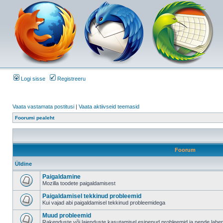
Logi sisse
Registreeru
Vaata vastamata postitusi
|
Vaata aktiivseid teemasid
Foorumi pealeht
Foorum
Üldine
Paigaldamine
Mozilla toodete paigaldamisest
Paigaldamisel tekkinud probleemid
Kui vajad abi paigaldamisel tekkinud probleemidega
Muud probleemid
Rakenduste või laienduste kasutamisel esinenud probleemid ja nende lah