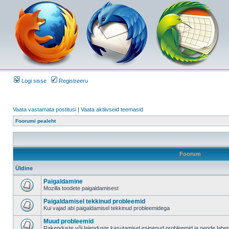
Logi sisse
Registreeru
Vaata vastamata postitusi
|
Vaata aktiivseid teemasid
Foorumi pealeht
Foorum
Üldine
Paigaldamine
Mozilla toodete paigaldamisest
Paigaldamisel tekkinud probleemid
Kui vajad abi paigaldamisel tekkinud probleemidega
Muud probleemid
Rakenduste või laienduste kasutamisel esinenud probleemid ja nende lah