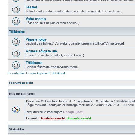
Teated
Tahad teada anda muudatustest või millestki muust. Tee seda siin.
Vaba teema
Kõik see, mis mujale ei taha sobida :)
Tõlkimine
Vigane tõlge
Leidsid vea tõlkes? Või oleks võimalik paremini tõlkida? Anna teada!
Arutelu tõlgete üle
Ei tea fraasile head tõlget, leiame koos :)
Tõlkimata
Leidsid tõlkimata fraasi? Anna teada!
Kustuta kõik foorumi küpsised
|
Juhtkond
Foorumi pealeht
Kes on foorumil
Kokku on
11
kasutajat foorumil :: 1 registreeritu, 0 varjatut ja 10 külalist (p
Kõige rohkem kasutajaid oli korraga foorumil 22. Juun 2026 23:31, kui neid 
Registreeritud kasutajad:
Google [Bot]
Legend ::
Administraatorid
,
Üldmoderaatorid
Statistika