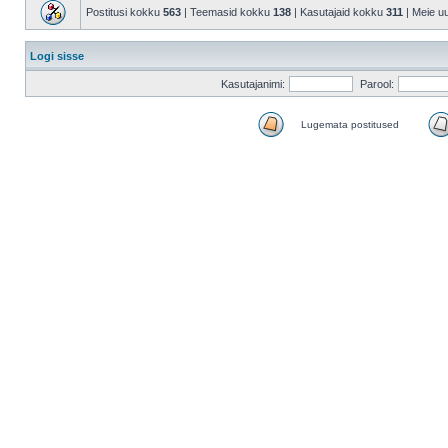
Postitusi kokku
563
| Teemasid kokku
138
| Kasutajaid kokku
311
| Meie u
Logi sisse
Kasutajanimi:
Parool:
Lugemata postitused