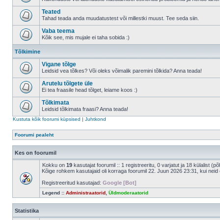
Teated
Tahad teada anda muudatustest või millestki muust. Tee seda siin.
Vaba teema
Kõik see, mis mujale ei taha sobida :)
Tõlkimine
Vigane tõlge
Leidsid vea tõlkes? Või oleks võimalik paremini tõlkida? Anna teada!
Arutelu tõlgete üle
Ei tea fraasile head tõlget, leiame koos :)
Tõlkimata
Leidsid tõlkimata fraasi? Anna teada!
Kustuta kõik foorumi küpsised
|
Juhtkond
Foorumi pealeht
Kes on foorumil
Kokku on
19
kasutajat foorumil :: 1 registreeritu, 0 varjatut ja 18 külalist (p
Kõige rohkem kasutajaid oli korraga foorumil 22. Juun 2026 23:31, kui neid 
Registreeritud kasutajad:
Google [Bot]
Legend ::
Administraatorid
,
Üldmoderaatorid
Statistika