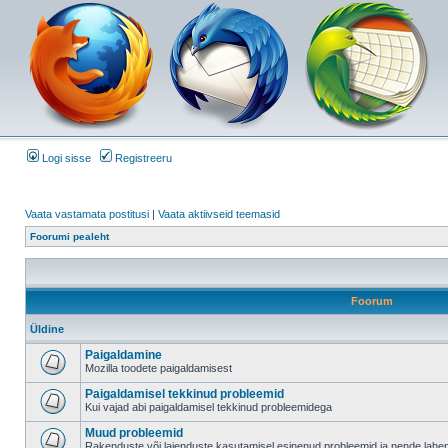
Logi sisse
Registreeru
Vaata vastamata postitusi
|
Vaata aktiivseid teemasid
Foorumi pealeht
Foorum
Üldine
Paigaldamine
Mozilla toodete paigaldamisest
Paigaldamisel tekkinud probleemid
Kui vajad abi paigaldamisel tekkinud probleemidega
Muud probleemid
Rakenduste või laienduste kasutamisel esinenud probleemid ja nende lah