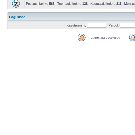
Postitusi kokku
563
| Teemasid kokku
138
| Kasutajaid kokku
311
| Meie u
Logi sisse
Kasutajanimi:
Parool:
Lugemata postitused