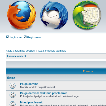
Logi sisse
Registreeru
Vaata vastamata postitusi
|
Vaata aktiivseid teemasid
Foorumi pealeht
Foorum
Üldine
Paigaldamine
Mozilla toodete paigaldamisest
Paigaldamisel tekkinud probleemid
Kui vajad abi paigaldamisel tekkinud probleemidega
Muud probleemid
Rakenduste või laienduste kasutamisel esinenud probleemid ja nende lah