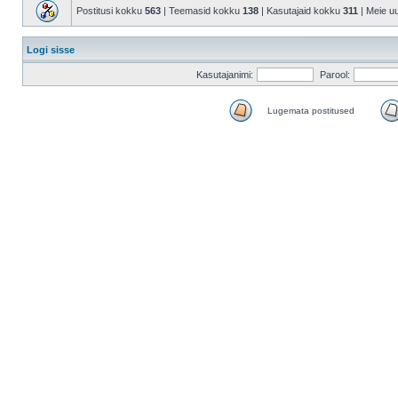
Postitusi kokku
563
| Teemasid kokku
138
| Kasutajaid kokku
311
| Meie u
Logi sisse
Kasutajanimi:
Parool:
Lugemata postitused