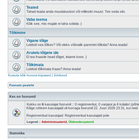
Teated
Tahad teada anda muudatustest või millestki muust. Tee seda siin.
Vaba teema
Kõik see, mis mujale ei taha sobida :)
Tõlkimine
Vigane tõlge
Leidsid vea tõlkes? Või oleks võimalik paremini tõlkida? Anna teada!
Arutelu tõlgete üle
Ei tea fraasile head tõlget, leiame koos :)
Tõlkimata
Leidsid tõlkimata fraasi? Anna teada!
Kustuta kõik foorumi küpsised
|
Juhtkond
Foorumi pealeht
Kes on foorumil
Kokku on
6
kasutajat foorumil :: 0 registreeritut, 0 varjatut ja 6 külalist (põ
Kõige rohkem kasutajaid oli korraga foorumil 22. Juun 2026 23:31, kui neid 
Registreeritud kasutajad: Registreeritud kasutajaid pole
Legend ::
Administraatorid
,
Üldmoderaatorid
Statistika