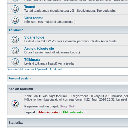
Teated
Tahad teada anda muudatustest või millestki muust. Tee seda siin.
Vaba teema
Kõik see, mis mujale ei taha sobida :)
Tõlkimine
Vigane tõlge
Leidsid vea tõlkes? Või oleks võimalik paremini tõlkida? Anna teada!
Arutelu tõlgete üle
Ei tea fraasile head tõlget, leiame koos :)
Tõlkimata
Leidsid tõlkimata fraasi? Anna teada!
Kustuta kõik foorumi küpsised
|
Juhtkond
Foorumi pealeht
Kes on foorumil
Kokku on
11
kasutajat foorumil :: 1 registreeritu, 0 varjatut ja 10 külalist (p
Kõige rohkem kasutajaid oli korraga foorumil 22. Juun 2026 23:31, kui neid 
Registreeritud kasutajad:
Bing [Bot]
Legend ::
Administraatorid
,
Üldmoderaatorid
Statistika