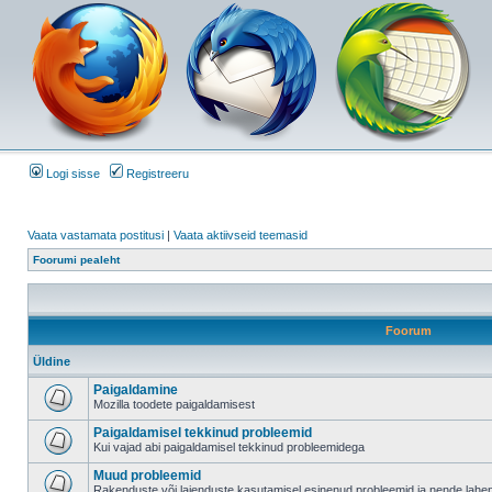
Logi sisse
Registreeru
Vaata vastamata postitusi
|
Vaata aktiivseid teemasid
Foorumi pealeht
Foorum
Üldine
Paigaldamine
Mozilla toodete paigaldamisest
Paigaldamisel tekkinud probleemid
Kui vajad abi paigaldamisel tekkinud probleemidega
Muud probleemid
Rakenduste või laienduste kasutamisel esinenud probleemid ja nende lah