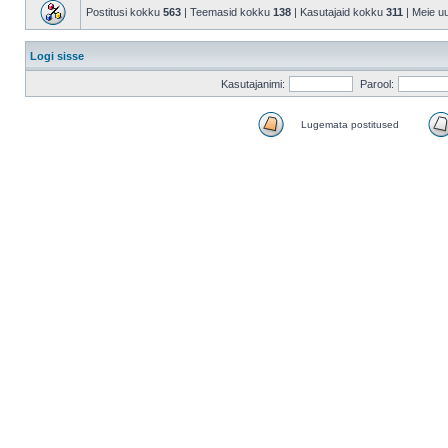
Postitusi kokku
563
| Teemasid kokku
138
| Kasutajaid kokku
311
| Meie u
Logi sisse
Kasutajanimi:
Parool:
Lugemata postitused