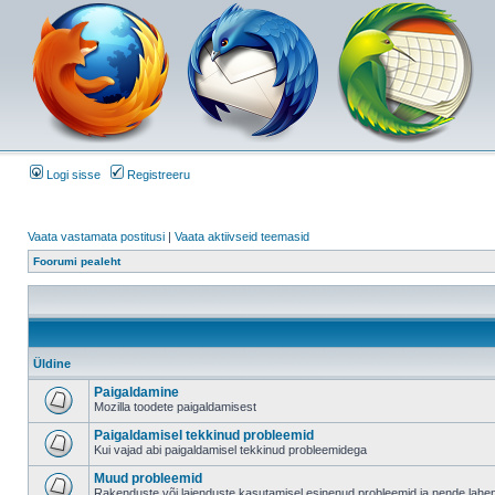
Logi sisse
Registreeru
Vaata vastamata postitusi
|
Vaata aktiivseid teemasid
Foorumi pealeht
Üldine
Paigaldamine
Mozilla toodete paigaldamisest
Paigaldamisel tekkinud probleemid
Kui vajad abi paigaldamisel tekkinud probleemidega
Muud probleemid
Rakenduste või laienduste kasutamisel esinenud probleemid ja nende lah