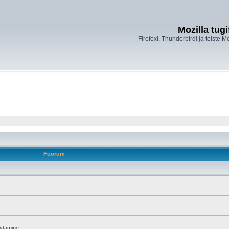
Mozilla tug
Firefoxi, Thunderbirdi ja teiste M
Foorum
endamine