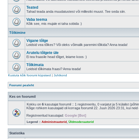
Teated
Tahad teada anda muudatustest või millestki muust. Tee seda siin.
Vaba teema
Kõik see, mis mujale ei taha sobida :)
Tõlkimine
Vigane tõlge
Leidsid vea tõlkes? Või oleks võimalik paremini tõlkida? Anna teada!
Arutelu tõlgete üle
Ei tea fraasile head tõlget, leiame koos :)
Tõlkimata
Leidsid tõlkimata fraasi? Anna teada!
Kustuta kõik foorumi küpsised
|
Juhtkond
Foorumi pealeht
Kes on foorumil
Kokku on
6
kasutajat foorumil :: 1 registreeritu, 0 varjatut ja 5 külalist (põh
Kõige rohkem kasutajaid oli korraga foorumil 22. Juun 2026 23:31, kui neid 
Registreeritud kasutajad:
Google [Bot]
Legend ::
Administraatorid
,
Üldmoderaatorid
Statistika