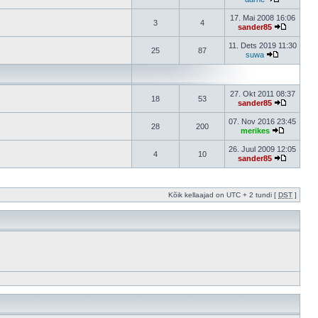
17. Mai 2008 16:06
3
4
sander85
11. Dets 2019 11:30
25
87
suwa
27. Okt 2011 08:37
18
53
sander85
07. Nov 2016 23:45
28
200
merikes
26. Juul 2009 12:05
4
10
sander85
Kõik kellaajad on UTC + 2 tundi [
DST
]