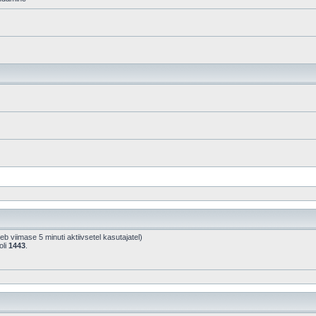
ineb viimase 5 minuti aktiivsetel kasutajatel)
oli
1443
.