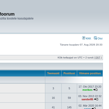
ifoorum
ozilla toodete kasutajatele
KKK
Otsi
Tänane kuupäev 07. Aug 2026 20:33
Kõik kellaajad on UTC + 2 tundi [
DST
]
Teemasid
Postitusi
Viimane postitus
17. Okt 2017 23:20
3
5
merikes
03. Nov 2013 22:32
16
59
sander85
02. Mär 2020 16:44
41
145
aarne