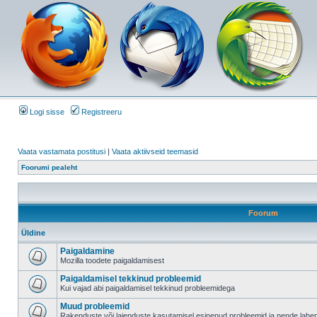
Logi sisse
Registreeru
Vaata vastamata postitusi
|
Vaata aktiivseid teemasid
Foorumi pealeht
Foorum
Üldine
Paigaldamine
Mozilla toodete paigaldamisest
Paigaldamisel tekkinud probleemid
Kui vajad abi paigaldamisel tekkinud probleemidega
Muud probleemid
Rakenduste või laienduste kasutamisel esinenud probleemid ja nende lah