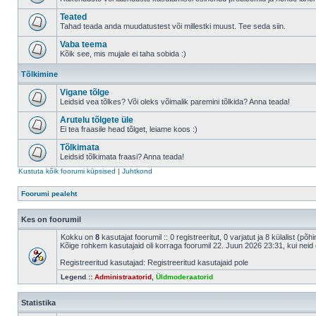
Teated
Tahad teada anda muudatustest või millestki muust. Tee seda siin.
Vaba teema
Kõik see, mis mujale ei taha sobida :)
Tõlkimine
Vigane tõlge
Leidsid vea tõlkes? Või oleks võimalik paremini tõlkida? Anna teada!
Arutelu tõlgete üle
Ei tea fraasile head tõlget, leiame koos :)
Tõlkimata
Leidsid tõlkimata fraasi? Anna teada!
Kustuta kõik foorumi küpsised
|
Juhtkond
Foorumi pealeht
Kes on foorumil
Kokku on
8
kasutajat foorumil :: 0 registreeritut, 0 varjatut ja 8 külalist (põ
Kõige rohkem kasutajaid oli korraga foorumil 22. Juun 2026 23:31, kui neid 
Registreeritud kasutajad: Registreeritud kasutajaid pole
Legend ::
Administraatorid
,
Üldmoderaatorid
Statistika