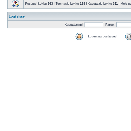
Postitusi kokku
563
| Teemasid kokku
138
| Kasutajaid kokku
311
| Meie u
Logi sisse
Kasutajanimi:
Parool:
Lugemata postitused