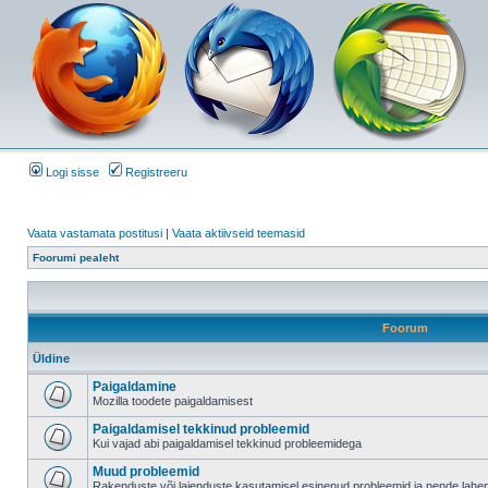
Logi sisse
Registreeru
Vaata vastamata postitusi
|
Vaata aktiivseid teemasid
Foorumi pealeht
Foorum
Üldine
Paigaldamine
Mozilla toodete paigaldamisest
Paigaldamisel tekkinud probleemid
Kui vajad abi paigaldamisel tekkinud probleemidega
Muud probleemid
Rakenduste või laienduste kasutamisel esinenud probleemid ja nende lah