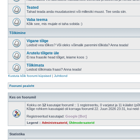
Teated
Tahad teada anda muudatustest või millestki muust. Tee seda siin.
Vaba teema
Kõik see, mis mujale ei taha sobida :)
Tõlkimine
Vigane tõlge
Leidsid vea tõlkes? Või oleks võimalik paremini tõlkida? Anna teada!
Arutelu tõlgete üle
Ei tea fraasile head tõlget, leiame koos :)
Tõlkimata
Leidsid tõlkimata fraasi? Anna teada!
Kustuta kõik foorumi küpsised
|
Juhtkond
Foorumi pealeht
Kes on foorumil
Kokku on
12
kasutajat foorumil :: 1 registreeritu, 0 varjatut ja 11 külalist (p
Kõige rohkem kasutajaid oli korraga foorumil 22. Juun 2026 23:31, kui neid 
Registreeritud kasutajad:
Google [Bot]
Legend ::
Administraatorid
,
Üldmoderaatorid
Statistika