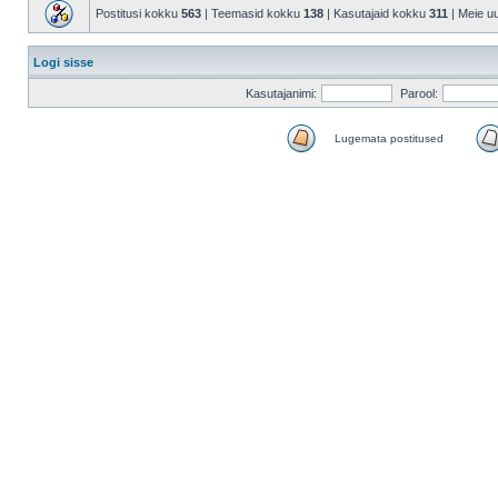
Postitusi kokku
563
| Teemasid kokku
138
| Kasutajaid kokku
311
| Meie u
Logi sisse
Kasutajanimi:
Parool:
Lugemata postitused