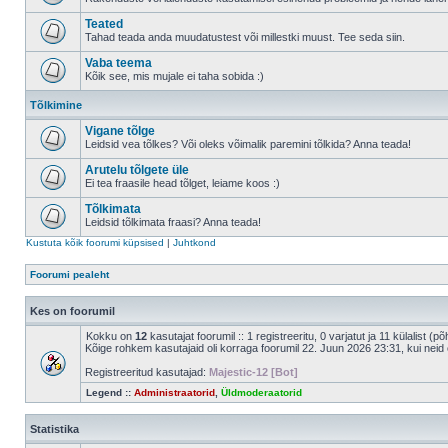
Teated
Tahad teada anda muudatustest või millestki muust. Tee seda siin.
Vaba teema
Kõik see, mis mujale ei taha sobida :)
Tõlkimine
Vigane tõlge
Leidsid vea tõlkes? Või oleks võimalik paremini tõlkida? Anna teada!
Arutelu tõlgete üle
Ei tea fraasile head tõlget, leiame koos :)
Tõlkimata
Leidsid tõlkimata fraasi? Anna teada!
Kustuta kõik foorumi küpsised
|
Juhtkond
Foorumi pealeht
Kes on foorumil
Kokku on
12
kasutajat foorumil :: 1 registreeritu, 0 varjatut ja 11 külalist (p
Kõige rohkem kasutajaid oli korraga foorumil 22. Juun 2026 23:31, kui neid 
Registreeritud kasutajad:
Majestic-12 [Bot]
Legend ::
Administraatorid
,
Üldmoderaatorid
Statistika