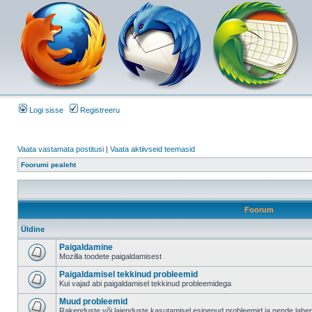
Logi sisse
Registreeru
Vaata vastamata postitusi
|
Vaata aktiivseid teemasid
Foorumi pealeht
Foorum
Üldine
Paigaldamine
Mozilla toodete paigaldamisest
Paigaldamisel tekkinud probleemid
Kui vajad abi paigaldamisel tekkinud probleemidega
Muud probleemid
Rakenduste või laienduste kasutamisel esinenud probleemid ja nende lah