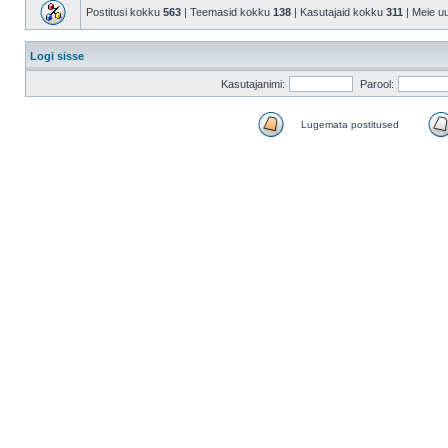
Postitusi kokku
563
| Teemasid kokku
138
| Kasutajaid kokku
311
| Meie u
Logi sisse
Kasutajanimi:
Parool:
Lugemata postitused