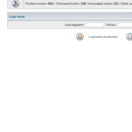
Postitusi kokku
563
| Teemasid kokku
138
| Kasutajaid kokku
311
| Meie u
Logi sisse
Kasutajanimi:
Parool:
Lugemata postitused