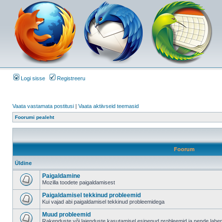
Logi sisse
Registreeru
Vaata vastamata postitusi
|
Vaata aktiivseid teemasid
Foorumi pealeht
Foorum
Üldine
Paigaldamine
Mozilla toodete paigaldamisest
Paigaldamisel tekkinud probleemid
Kui vajad abi paigaldamisel tekkinud probleemidega
Muud probleemid
Rakenduste või laienduste kasutamisel esinenud probleemid ja nende lah