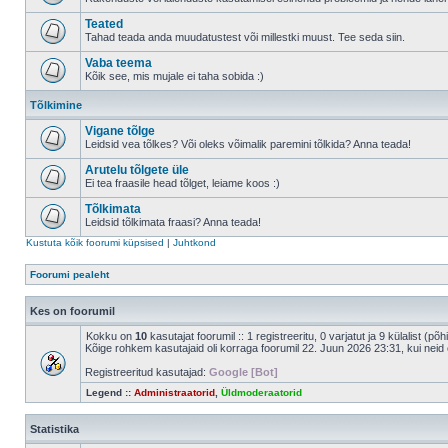
Teated
Tahad teada anda muudatustest või millestki muust. Tee seda siin.
Vaba teema
Kõik see, mis mujale ei taha sobida :)
Tõlkimine
Vigane tõlge
Leidsid vea tõlkes? Või oleks võimalik paremini tõlkida? Anna teada!
Arutelu tõlgete üle
Ei tea fraasile head tõlget, leiame koos :)
Tõlkimata
Leidsid tõlkimata fraasi? Anna teada!
Kustuta kõik foorumi küpsised
|
Juhtkond
Foorumi pealeht
Kes on foorumil
Kokku on
10
kasutajat foorumil :: 1 registreeritu, 0 varjatut ja 9 külalist (põ
Kõige rohkem kasutajaid oli korraga foorumil 22. Juun 2026 23:31, kui neid 
Registreeritud kasutajad:
Google [Bot]
Legend ::
Administraatorid
,
Üldmoderaatorid
Statistika