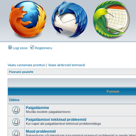
Logi sisse
Registreeru
Vaata vastamata postitusi
|
Vaata aktiivseid teemasid
Foorumi pealeht
Foorum
Üldine
Paigaldamine
Mozilla toodete paigaldamisest
Paigaldamisel tekkinud probleemid
Kui vajad abi paigaldamisel tekkinud probleemidega
Muud probleemid
Rakenduste või laienduste kasutamisel esinenud probleemid ja nende lah