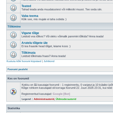
Teated
Tahad teada anda muudatustest või millestki muust. Tee seda siin.
Vaba teema
Kõik see, mis mujale ei taha sobida :)
Tõlkimine
Vigane tõlge
Leidsid vea tõlkes? Või oleks võimalik paremini tõlkida? Anna teada!
Arutelu tõlgete üle
Ei tea fraasile head tõlget, leiame koos :)
Tõlkimata
Leidsid tõlkimata fraasi? Anna teada!
Kustuta kõik foorumi küpsised
|
Juhtkond
Foorumi pealeht
Kes on foorumil
Kokku on
11
kasutajat foorumil :: 1 registreeritu, 0 varjatut ja 10 külalist (p
Kõige rohkem kasutajaid oli korraga foorumil 22. Juun 2026 23:31, kui neid 
Registreeritud kasutajad:
Google [Bot]
Legend ::
Administraatorid
,
Üldmoderaatorid
Statistika