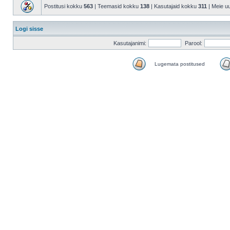
Postitusi kokku
563
| Teemasid kokku
138
| Kasutajaid kokku
311
| Meie u
Logi sisse
Kasutajanimi:
Parool:
Lugemata postitused