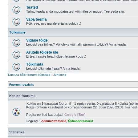
Teated
Tahad teada anda muudatustest või millestki muust. Tee seda siin.
Vaba teema
Kõik see, mis mujale ei taha sobida :)
Tõlkimine
Vigane tõlge
Leidsid vea tõlkes? Või oleks võimalik paremini tõlkida? Anna teada!
Arutelu tõlgete üle
Ei tea fraasile head tõlget, leiame koos :)
Tõlkimata
Leidsid tõlkimata fraasi? Anna teada!
Kustuta kõik foorumi küpsised
|
Juhtkond
Foorumi pealeht
Kes on foorumil
Kokku on
9
kasutajat foorumil :: 1 registreeritu, 0 varjatut ja 8 külalist (põh
Kõige rohkem kasutajaid oli korraga foorumil 22. Juun 2026 23:31, kui neid 
Registreeritud kasutajad:
Google [Bot]
Legend ::
Administraatorid
,
Üldmoderaatorid
Statistika