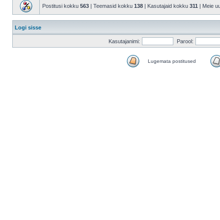
Postitusi kokku
563
| Teemasid kokku
138
| Kasutajaid kokku
311
| Meie u
Logi sisse
Kasutajanimi:
Parool:
Lugemata postitused