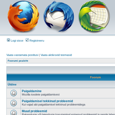
Logi sisse
Registreeru
Vaata vastamata postitusi
|
Vaata aktiivseid teemasid
Foorumi pealeht
Foorum
Üldine
Paigaldamine
Mozilla toodete paigaldamisest
Paigaldamisel tekkinud probleemid
Kui vajad abi paigaldamisel tekkinud probleemidega
Muud probleemid
Rakenduste või laienduste kasutamisel esinenud probleemid ja nende lah