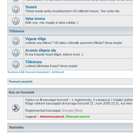
Teated
Tahad teada anda muudatustest või millestki muust. Tee seda siin.
Vaba teema
Kõik see, mis mujale ei taha sobida :)
Tõlkimine
Vigane tõlge
Leidsid vea tõlkes? Või oleks võimalik paremini tõlkida? Anna teada!
Arutelu tõlgete üle
Ei tea fraasile head tõlget, leiame koos :)
Tõlkimata
Leidsid tõlkimata fraasi? Anna teada!
Kustuta kõik foorumi küpsised
|
Juhtkond
Foorumi pealeht
Kes on foorumil
Kokku on
8
kasutajat foorumil :: 1 registreeritu, 0 varjatut ja 7 külalist (põh
Kõige rohkem kasutajaid oli korraga foorumil 22. Juun 2026 23:31, kui neid 
Registreeritud kasutajad:
Google [Bot]
Legend ::
Administraatorid
,
Üldmoderaatorid
Statistika