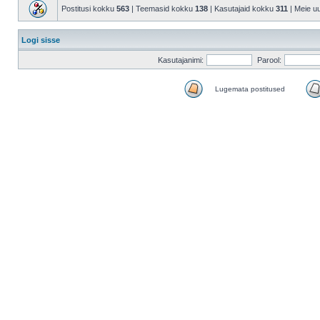
Postitusi kokku
563
| Teemasid kokku
138
| Kasutajaid kokku
311
| Meie u
Logi sisse
Kasutajanimi:
Parool:
Lugemata postitused