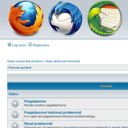
Logi sisse
Registreeru
Vaata vastamata postitusi
|
Vaata aktiivseid teemasid
Foorumi pealeht
Foorum
Üldine
Paigaldamine
Mozilla toodete paigaldamisest
Paigaldamisel tekkinud probleemid
Kui vajad abi paigaldamisel tekkinud probleemidega
Muud probleemid
Rakenduste või laienduste kasutamisel esinenud probleemid ja nende lah