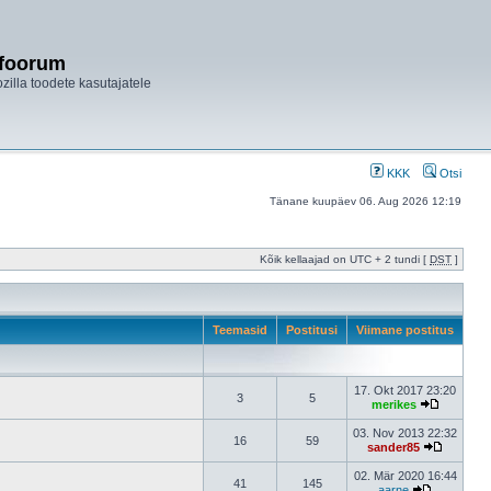
ifoorum
ozilla toodete kasutajatele
KKK
Otsi
Tänane kuupäev 06. Aug 2026 12:19
Kõik kellaajad on UTC + 2 tundi [
DST
]
Teemasid
Postitusi
Viimane postitus
17. Okt 2017 23:20
3
5
merikes
03. Nov 2013 22:32
16
59
sander85
02. Mär 2020 16:44
41
145
aarne