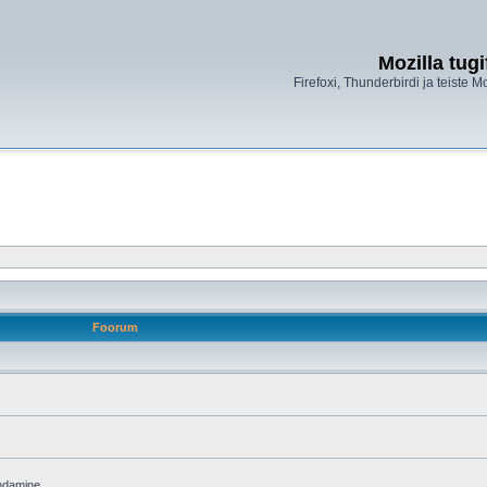
Mozilla tug
Firefoxi, Thunderbirdi ja teiste M
Foorum
endamine