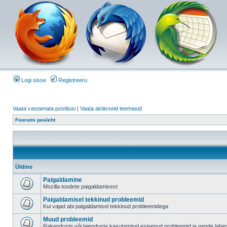
Logi sisse
Registreeru
Vaata vastamata postitusi
|
Vaata aktiivseid teemasid
Foorumi pealeht
Üldine
Paigaldamine
Mozilla toodete paigaldamisest
Paigaldamisel tekkinud probleemid
Kui vajad abi paigaldamisel tekkinud probleemidega
Muud probleemid
Rakenduste või laienduste kasutamisel esinenud probleemid ja nende lah