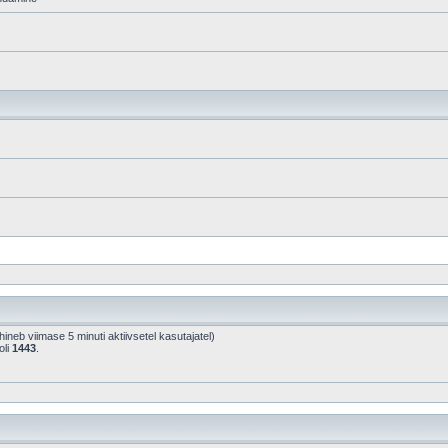
põhineb viimase 5 minuti aktiivsetel kasutajatel)
oli
1443
.