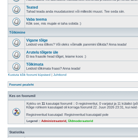
Teated
Tahad teada anda muudatustest või millestki muust. Tee seda siin.
Vaba teema
Kõik see, mis mujale ei taha sobida :)
Tõlkimine
Vigane tõlge
Leidsid vea tõlkes? Või oleks võimalik paremini tõlkida? Anna teada!
Arutelu tõlgete üle
Ei tea fraasile head tõlget, leiame koos :)
Tõlkimata
Leidsid tõlkimata fraasi? Anna teada!
Kustuta kõik foorumi küpsised
|
Juhtkond
Foorumi pealeht
Kes on foorumil
Kokku on
11
kasutajat foorumil :: 0 registreeritut, 0 varjatut ja 11 külalist (
Kõige rohkem kasutajaid oli korraga foorumil 22. Juun 2026 23:31, kui neid 
Registreeritud kasutajad: Registreeritud kasutajaid pole
Legend ::
Administraatorid
,
Üldmoderaatorid
Statistika