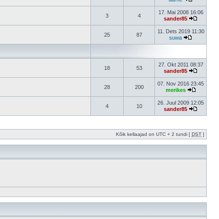
17. Mai 2008 16:06
3
4
sander85
11. Dets 2019 11:30
25
87
suwa
27. Okt 2011 08:37
18
53
sander85
07. Nov 2016 23:45
28
200
merikes
26. Juul 2009 12:05
4
10
sander85
Kõik kellaajad on UTC + 2 tundi [
DST
]