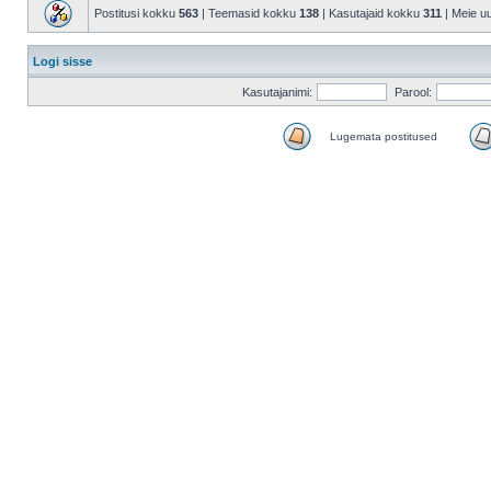
Postitusi kokku
563
| Teemasid kokku
138
| Kasutajaid kokku
311
| Meie u
Logi sisse
Kasutajanimi:
Parool:
Lugemata postitused