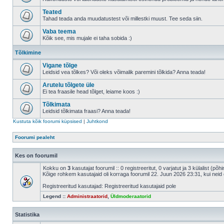
Teated
Tahad teada anda muudatustest või millestki muust. Tee seda siin.
Vaba teema
Kõik see, mis mujale ei taha sobida :)
Tõlkimine
Vigane tõlge
Leidsid vea tõlkes? Või oleks võimalik paremini tõlkida? Anna teada!
Arutelu tõlgete üle
Ei tea fraasile head tõlget, leiame koos :)
Tõlkimata
Leidsid tõlkimata fraasi? Anna teada!
Kustuta kõik foorumi küpsised
|
Juhtkond
Foorumi pealeht
Kes on foorumil
Kokku on
3
kasutajat foorumil :: 0 registreeritut, 0 varjatut ja 3 külalist (põ
Kõige rohkem kasutajaid oli korraga foorumil 22. Juun 2026 23:31, kui neid 
Registreeritud kasutajad: Registreeritud kasutajaid pole
Legend ::
Administraatorid
,
Üldmoderaatorid
Statistika