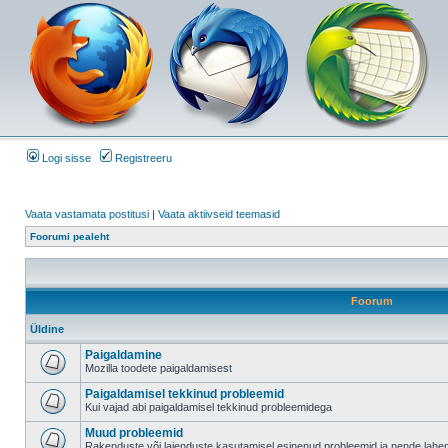
Logi sisse
Registreeru
Vaata vastamata postitusi
|
Vaata aktiivseid teemasid
Foorumi pealeht
Foorum
Üldine
Paigaldamine
Mozilla toodete paigaldamisest
Paigaldamisel tekkinud probleemid
Kui vajad abi paigaldamisel tekkinud probleemidega
Muud probleemid
Rakenduste või laienduste kasutamisel esinenud probleemid ja nende lah