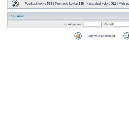
Postitusi kokku
563
| Teemasid kokku
138
| Kasutajaid kokku
311
| Meie u
Logi sisse
Kasutajanimi:
Parool:
Lugemata postitused