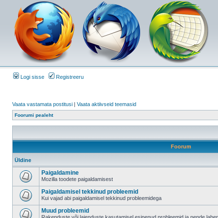
Logi sisse
Registreeru
Vaata vastamata postitusi
|
Vaata aktiivseid teemasid
Foorumi pealeht
Foorum
Üldine
Paigaldamine
Mozilla toodete paigaldamisest
Paigaldamisel tekkinud probleemid
Kui vajad abi paigaldamisel tekkinud probleemidega
Muud probleemid
Rakenduste või laienduste kasutamisel esinenud probleemid ja nende lah