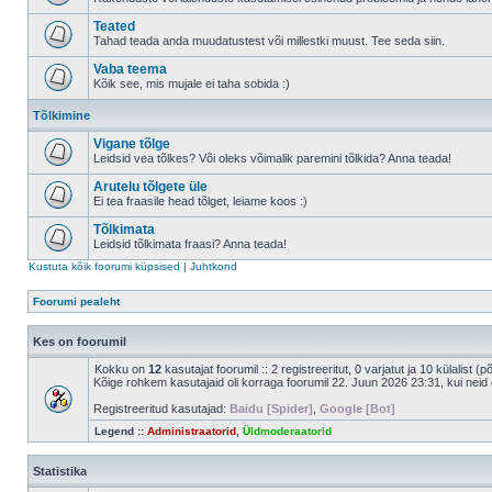
Teated
Tahad teada anda muudatustest või millestki muust. Tee seda siin.
Vaba teema
Kõik see, mis mujale ei taha sobida :)
Tõlkimine
Vigane tõlge
Leidsid vea tõlkes? Või oleks võimalik paremini tõlkida? Anna teada!
Arutelu tõlgete üle
Ei tea fraasile head tõlget, leiame koos :)
Tõlkimata
Leidsid tõlkimata fraasi? Anna teada!
Kustuta kõik foorumi küpsised
|
Juhtkond
Foorumi pealeht
Kes on foorumil
Kokku on
12
kasutajat foorumil :: 2 registreeritut, 0 varjatut ja 10 külalist (
Kõige rohkem kasutajaid oli korraga foorumil 22. Juun 2026 23:31, kui neid 
Registreeritud kasutajad:
Baidu [Spider]
,
Google [Bot]
Legend ::
Administraatorid
,
Üldmoderaatorid
Statistika