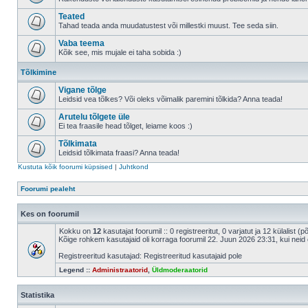
Teated
Tahad teada anda muudatustest või millestki muust. Tee seda siin.
Vaba teema
Kõik see, mis mujale ei taha sobida :)
Tõlkimine
Vigane tõlge
Leidsid vea tõlkes? Või oleks võimalik paremini tõlkida? Anna teada!
Arutelu tõlgete üle
Ei tea fraasile head tõlget, leiame koos :)
Tõlkimata
Leidsid tõlkimata fraasi? Anna teada!
Kustuta kõik foorumi küpsised
|
Juhtkond
Foorumi pealeht
Kes on foorumil
Kokku on
12
kasutajat foorumil :: 0 registreeritut, 0 varjatut ja 12 külalist (
Kõige rohkem kasutajaid oli korraga foorumil 22. Juun 2026 23:31, kui neid 
Registreeritud kasutajad: Registreeritud kasutajaid pole
Legend ::
Administraatorid
,
Üldmoderaatorid
Statistika