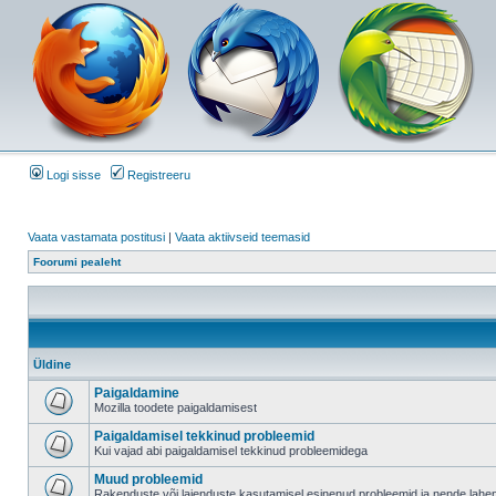
Logi sisse
Registreeru
Vaata vastamata postitusi
|
Vaata aktiivseid teemasid
Foorumi pealeht
Üldine
Paigaldamine
Mozilla toodete paigaldamisest
Paigaldamisel tekkinud probleemid
Kui vajad abi paigaldamisel tekkinud probleemidega
Muud probleemid
Rakenduste või laienduste kasutamisel esinenud probleemid ja nende lah