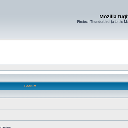
Mozilla tug
Firefoxi, Thunderbirdi ja teiste M
Foorum
endamine