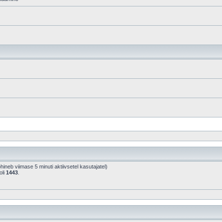
põhineb viimase 5 minuti aktiivsetel kasutajatel)
oli
1443
.