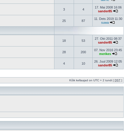
17. Mai 2008 16:06
3
4
sander85
11. Dets 2019 11:30
25
87
suwa
27. Okt 2011 08:37
18
53
sander85
07. Nov 2016 23:45
28
200
merikes
26. Juul 2009 12:05
4
10
sander85
Kõik kellaajad on UTC + 2 tundi [
DST
]