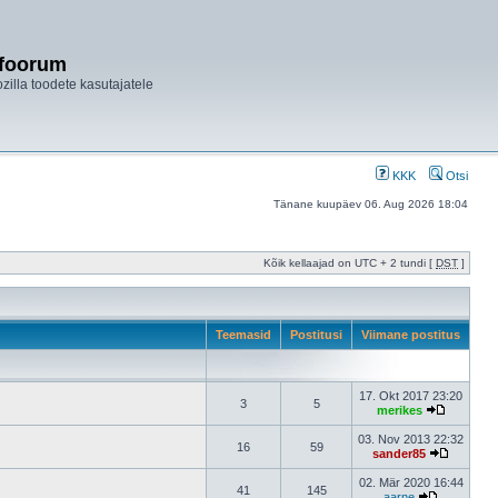
ifoorum
ozilla toodete kasutajatele
KKK
Otsi
Tänane kuupäev 06. Aug 2026 18:04
Kõik kellaajad on UTC + 2 tundi [
DST
]
Teemasid
Postitusi
Viimane postitus
17. Okt 2017 23:20
3
5
merikes
03. Nov 2013 22:32
16
59
sander85
02. Mär 2020 16:44
41
145
aarne