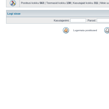
Postitusi kokku
563
| Teemasid kokku
138
| Kasutajaid kokku
311
| Meie u
Logi sisse
Kasutajanimi:
Parool:
Lugemata postitused