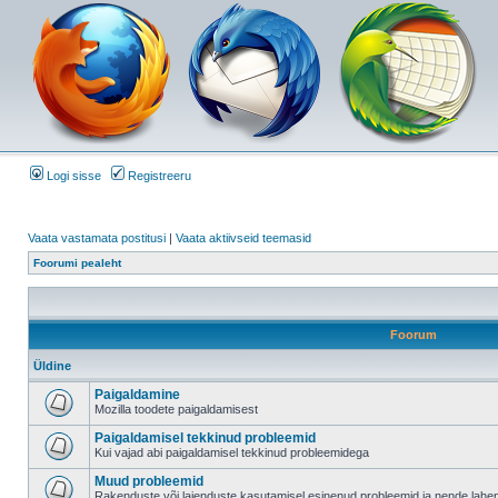
Logi sisse
Registreeru
Vaata vastamata postitusi
|
Vaata aktiivseid teemasid
Foorumi pealeht
Foorum
Üldine
Paigaldamine
Mozilla toodete paigaldamisest
Paigaldamisel tekkinud probleemid
Kui vajad abi paigaldamisel tekkinud probleemidega
Muud probleemid
Rakenduste või laienduste kasutamisel esinenud probleemid ja nende lah