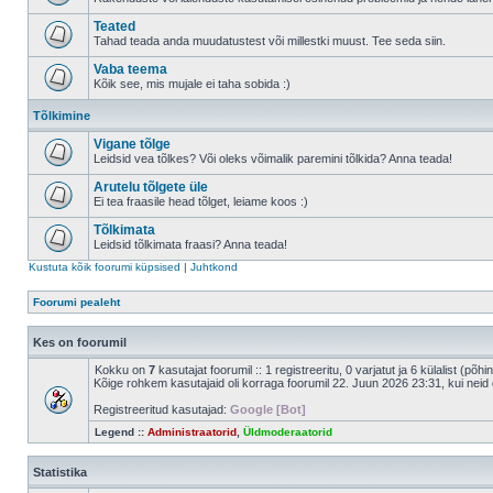
Teated
Tahad teada anda muudatustest või millestki muust. Tee seda siin.
Vaba teema
Kõik see, mis mujale ei taha sobida :)
Tõlkimine
Vigane tõlge
Leidsid vea tõlkes? Või oleks võimalik paremini tõlkida? Anna teada!
Arutelu tõlgete üle
Ei tea fraasile head tõlget, leiame koos :)
Tõlkimata
Leidsid tõlkimata fraasi? Anna teada!
Kustuta kõik foorumi küpsised
|
Juhtkond
Foorumi pealeht
Kes on foorumil
Kokku on
7
kasutajat foorumil :: 1 registreeritu, 0 varjatut ja 6 külalist (põh
Kõige rohkem kasutajaid oli korraga foorumil 22. Juun 2026 23:31, kui neid 
Registreeritud kasutajad:
Google [Bot]
Legend ::
Administraatorid
,
Üldmoderaatorid
Statistika