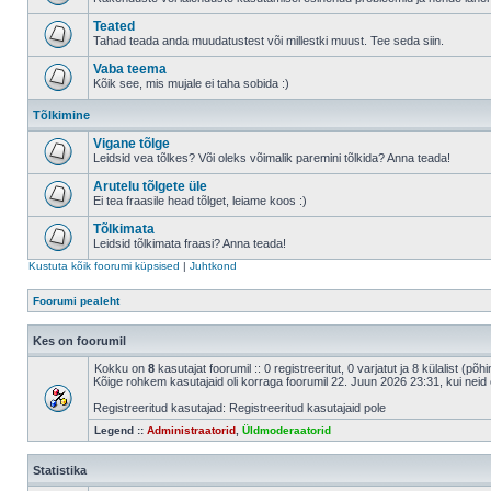
Teated
Tahad teada anda muudatustest või millestki muust. Tee seda siin.
Vaba teema
Kõik see, mis mujale ei taha sobida :)
Tõlkimine
Vigane tõlge
Leidsid vea tõlkes? Või oleks võimalik paremini tõlkida? Anna teada!
Arutelu tõlgete üle
Ei tea fraasile head tõlget, leiame koos :)
Tõlkimata
Leidsid tõlkimata fraasi? Anna teada!
Kustuta kõik foorumi küpsised
|
Juhtkond
Foorumi pealeht
Kes on foorumil
Kokku on
8
kasutajat foorumil :: 0 registreeritut, 0 varjatut ja 8 külalist (põ
Kõige rohkem kasutajaid oli korraga foorumil 22. Juun 2026 23:31, kui neid 
Registreeritud kasutajad: Registreeritud kasutajaid pole
Legend ::
Administraatorid
,
Üldmoderaatorid
Statistika