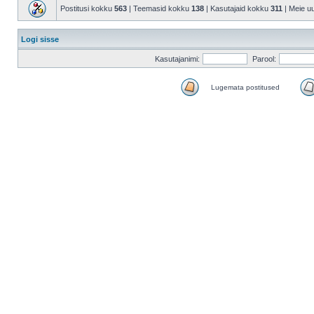
Postitusi kokku
563
| Teemasid kokku
138
| Kasutajaid kokku
311
| Meie u
Logi sisse
Kasutajanimi:
Parool:
Lugemata postitused