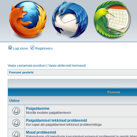
Logi sisse
Registreeru
Vaata vastamata postitusi
|
Vaata aktiivseid teemasid
Foorumi pealeht
Foorum
Üldine
Paigaldamine
Mozilla toodete paigaldamisest
Paigaldamisel tekkinud probleemid
Kui vajad abi paigaldamisel tekkinud probleemidega
Muud probleemid
Rakenduste või laienduste kasutamisel esinenud probleemid ja nende lah