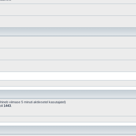
põhineb viimase 5 minuti aktiivsetel kasutajatel)
oli
1443
.