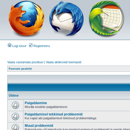
Logi sisse
Registreeru
Vaata vastamata postitusi
|
Vaata aktiivseid teemasid
Foorumi pealeht
Üldine
Paigaldamine
Mozilla toodete paigaldamisest
Paigaldamisel tekkinud probleemid
Kui vajad abi paigaldamisel tekkinud probleemidega
Muud probleemid
Rakenduste või laienduste kasutamisel esinenud probleemid ja nende lah