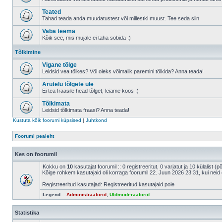
Teated
Tahad teada anda muudatustest või millestki muust. Tee seda siin.
Vaba teema
Kõik see, mis mujale ei taha sobida :)
Tõlkimine
Vigane tõlge
Leidsid vea tõlkes? Või oleks võimalik paremini tõlkida? Anna teada!
Arutelu tõlgete üle
Ei tea fraasile head tõlget, leiame koos :)
Tõlkimata
Leidsid tõlkimata fraasi? Anna teada!
Kustuta kõik foorumi küpsised
|
Juhtkond
Foorumi pealeht
Kes on foorumil
Kokku on
10
kasutajat foorumil :: 0 registreeritut, 0 varjatut ja 10 külalist (
Kõige rohkem kasutajaid oli korraga foorumil 22. Juun 2026 23:31, kui neid 
Registreeritud kasutajad: Registreeritud kasutajaid pole
Legend ::
Administraatorid
,
Üldmoderaatorid
Statistika