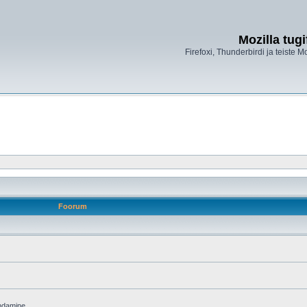
Mozilla tug
Firefoxi, Thunderbirdi ja teiste M
Foorum
endamine