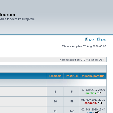
ifoorum
ozilla toodete kasutajatele
KKK
Otsi
Tänane kuupäev 07. Aug 2026 05:03
Kõik kellaajad on UTC + 2 tundi [
DST
]
Teemasid
Postitusi
Viimane postitus
17. Okt 2017 23:20
3
5
merikes
03. Nov 2013 22:32
16
59
sander85
02. Mär 2020 16:44
41
145
aarne