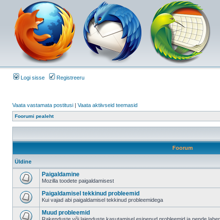
Logi sisse
Registreeru
Vaata vastamata postitusi
|
Vaata aktiivseid teemasid
Foorumi pealeht
Foorum
Üldine
Paigaldamine
Mozilla toodete paigaldamisest
Paigaldamisel tekkinud probleemid
Kui vajad abi paigaldamisel tekkinud probleemidega
Muud probleemid
Rakenduste või laienduste kasutamisel esinenud probleemid ja nende lah