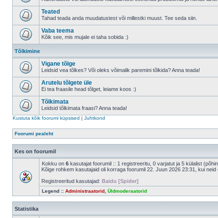
Teated
Tahad teada anda muudatustest või millestki muust. Tee seda siin.
Vaba teema
Kõik see, mis mujale ei taha sobida :)
Tõlkimine
Vigane tõlge
Leidsid vea tõlkes? Või oleks võimalik paremini tõlkida? Anna teada!
Arutelu tõlgete üle
Ei tea fraasile head tõlget, leiame koos :)
Tõlkimata
Leidsid tõlkimata fraasi? Anna teada!
Kustuta kõik foorumi küpsised
|
Juhtkond
Foorumi pealeht
Kes on foorumil
Kokku on
6
kasutajat foorumil :: 1 registreeritu, 0 varjatut ja 5 külalist (põh
Kõige rohkem kasutajaid oli korraga foorumil 22. Juun 2026 23:31, kui neid 
Registreeritud kasutajad:
Baidu [Spider]
Legend ::
Administraatorid
,
Üldmoderaatorid
Statistika