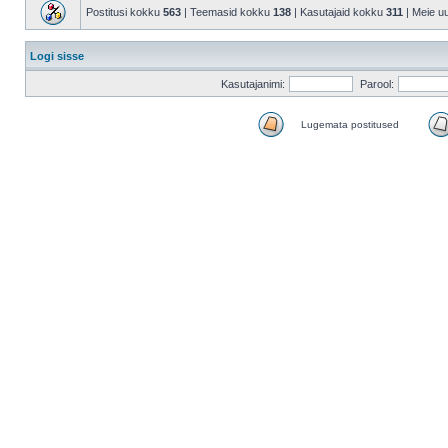
Postitusi kokku
563
| Teemasid kokku
138
| Kasutajaid kokku
311
| Meie u
Logi sisse
Kasutajanimi:
Parool:
Lugemata postitused