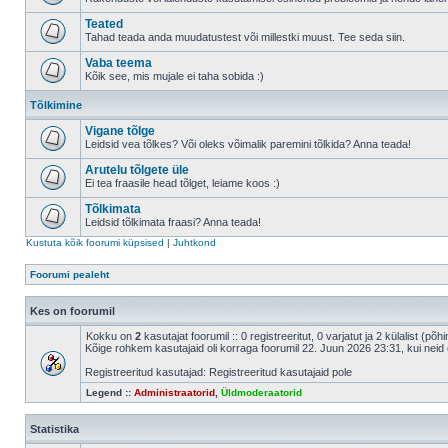
Teated
Tahad teada anda muudatustest või millestki muust. Tee seda siin.
Vaba teema
Kõik see, mis mujale ei taha sobida :)
Tõlkimine
Vigane tõlge
Leidsid vea tõlkes? Või oleks võimalik paremini tõlkida? Anna teada!
Arutelu tõlgete üle
Ei tea fraasile head tõlget, leiame koos :)
Tõlkimata
Leidsid tõlkimata fraasi? Anna teada!
Kustuta kõik foorumi küpsised
|
Juhtkond
Foorumi pealeht
Kes on foorumil
Kokku on
2
kasutajat foorumil :: 0 registreeritut, 0 varjatut ja 2 külalist (põ
Kõige rohkem kasutajaid oli korraga foorumil 22. Juun 2026 23:31, kui neid 
Registreeritud kasutajad: Registreeritud kasutajaid pole
Legend ::
Administraatorid
,
Üldmoderaatorid
Statistika