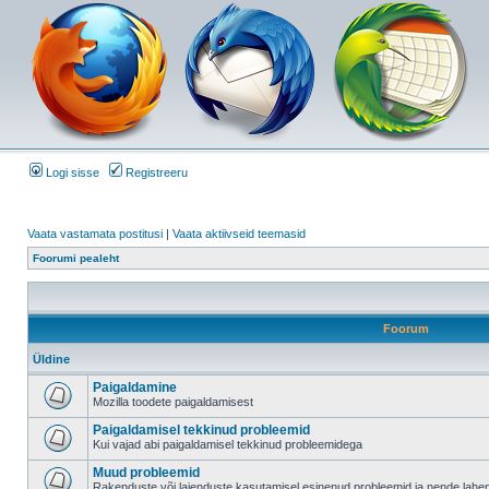
Logi sisse
Registreeru
Vaata vastamata postitusi
|
Vaata aktiivseid teemasid
Foorumi pealeht
Foorum
Üldine
Paigaldamine
Mozilla toodete paigaldamisest
Paigaldamisel tekkinud probleemid
Kui vajad abi paigaldamisel tekkinud probleemidega
Muud probleemid
Rakenduste või laienduste kasutamisel esinenud probleemid ja nende lah