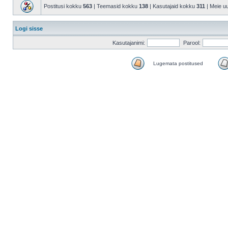
Postitusi kokku
563
| Teemasid kokku
138
| Kasutajaid kokku
311
| Meie u
Logi sisse
Kasutajanimi:
Parool:
Lugemata postitused