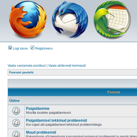
Logi sisse
Registreeru
Vaata vastamata postitusi
|
Vaata aktiivseid teemasid
Foorumi pealeht
Foorum
Üldine
Paigaldamine
Mozilla toodete paigaldamisest
Paigaldamisel tekkinud probleemid
Kui vajad abi paigaldamisel tekkinud probleemidega
Muud probleemid
Rakenduste või laienduste kasutamisel esinenud probleemid ja nende lah