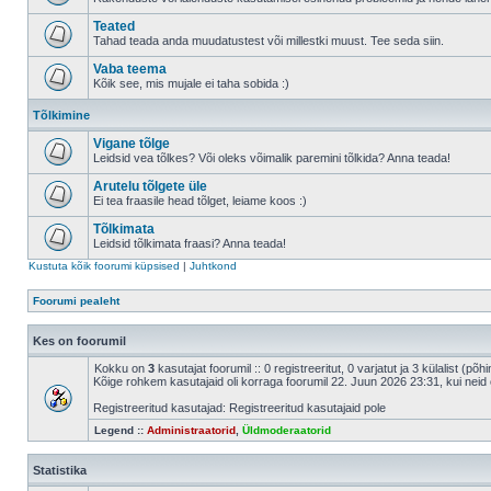
Teated
Tahad teada anda muudatustest või millestki muust. Tee seda siin.
Vaba teema
Kõik see, mis mujale ei taha sobida :)
Tõlkimine
Vigane tõlge
Leidsid vea tõlkes? Või oleks võimalik paremini tõlkida? Anna teada!
Arutelu tõlgete üle
Ei tea fraasile head tõlget, leiame koos :)
Tõlkimata
Leidsid tõlkimata fraasi? Anna teada!
Kustuta kõik foorumi küpsised
|
Juhtkond
Foorumi pealeht
Kes on foorumil
Kokku on
3
kasutajat foorumil :: 0 registreeritut, 0 varjatut ja 3 külalist (põ
Kõige rohkem kasutajaid oli korraga foorumil 22. Juun 2026 23:31, kui neid 
Registreeritud kasutajad: Registreeritud kasutajaid pole
Legend ::
Administraatorid
,
Üldmoderaatorid
Statistika