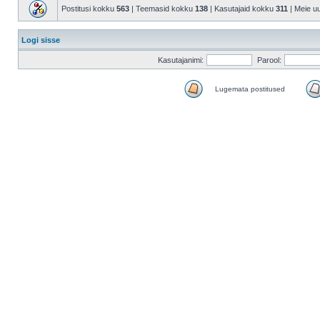
Postitusi kokku
563
| Teemasid kokku
138
| Kasutajaid kokku
311
| Meie u
Logi sisse
Kasutajanimi:
Parool:
Lugemata postitused