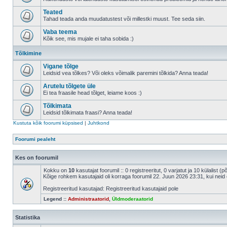
Teated
Tahad teada anda muudatustest või millestki muust. Tee seda siin.
Vaba teema
Kõik see, mis mujale ei taha sobida :)
Tõlkimine
Vigane tõlge
Leidsid vea tõlkes? Või oleks võimalik paremini tõlkida? Anna teada!
Arutelu tõlgete üle
Ei tea fraasile head tõlget, leiame koos :)
Tõlkimata
Leidsid tõlkimata fraasi? Anna teada!
Kustuta kõik foorumi küpsised
|
Juhtkond
Foorumi pealeht
Kes on foorumil
Kokku on
10
kasutajat foorumil :: 0 registreeritut, 0 varjatut ja 10 külalist (
Kõige rohkem kasutajaid oli korraga foorumil 22. Juun 2026 23:31, kui neid 
Registreeritud kasutajad: Registreeritud kasutajaid pole
Legend ::
Administraatorid
,
Üldmoderaatorid
Statistika