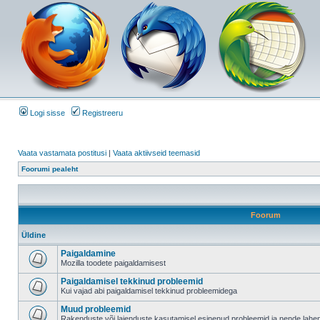
Logi sisse
Registreeru
Vaata vastamata postitusi
|
Vaata aktiivseid teemasid
Foorumi pealeht
Foorum
Üldine
Paigaldamine
Mozilla toodete paigaldamisest
Paigaldamisel tekkinud probleemid
Kui vajad abi paigaldamisel tekkinud probleemidega
Muud probleemid
Rakenduste või laienduste kasutamisel esinenud probleemid ja nende lah