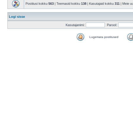
Postitusi kokku
563
| Teemasid kokku
138
| Kasutajaid kokku
311
| Meie u
Logi sisse
Kasutajanimi:
Parool:
Lugemata postitused