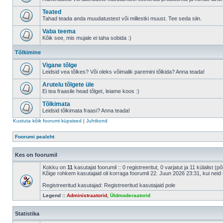
Teated
Tahad teada anda muudatustest või millestki muust. Tee seda siin.
Vaba teema
Kõik see, mis mujale ei taha sobida :)
Tõlkimine
Vigane tõlge
Leidsid vea tõlkes? Või oleks võimalik paremini tõlkida? Anna teada!
Arutelu tõlgete üle
Ei tea fraasile head tõlget, leiame koos :)
Tõlkimata
Leidsid tõlkimata fraasi? Anna teada!
Kustuta kõik foorumi küpsised
|
Juhtkond
Foorumi pealeht
Kes on foorumil
Kokku on
11
kasutajat foorumil :: 0 registreeritut, 0 varjatut ja 11 külalist (
Kõige rohkem kasutajaid oli korraga foorumil 22. Juun 2026 23:31, kui neid 
Registreeritud kasutajad: Registreeritud kasutajaid pole
Legend ::
Administraatorid
,
Üldmoderaatorid
Statistika