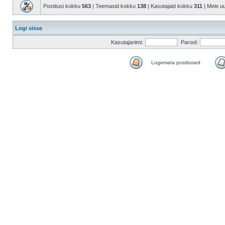
Postitusi kokku
563
| Teemasid kokku
138
| Kasutajaid kokku
311
| Meie u
Logi sisse
Kasutajanimi:
Parool:
Lugemata postitused