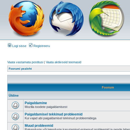
Logi sisse
Registreeru
Vaata vastamata postitusi
|
Vaata aktiivseid teemasid
Foorumi pealeht
Foorum
Üldine
Paigaldamine
Mozilla toodete paigaldamisest
Paigaldamisel tekkinud probleemid
Kui vajad abi paigaldamisel tekkinud probleemidega
Muud probleemid
Rakenduste või laienduste kasutamisel esinenud probleemid ja nende lah