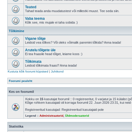
Teated
Tahad teada anda muudatustest või millestki muust. Tee seda siin.
Vaba teema
Kõik see, mis mujale ei taha sobida :)
Tõlkimine
Vigane tõlge
Leidsid vea tõlkes? Või oleks võimalik paremini tõlkida? Anna teada!
Arutelu tõlgete üle
Ei tea fraasile head tõlget, leiame koos :)
Tõlkimata
Leidsid tõlkimata fraasi? Anna teada!
Kustuta kõik foorumi küpsised
|
Juhtkond
Foorumi pealeht
Kes on foorumil
Kokku on
15
kasutajat foorumil :: 0 registreeritut, 0 varjatut ja 15 külalist (
Kõige rohkem kasutajaid oli korraga foorumil 22. Juun 2026 23:31, kui neid 
Registreeritud kasutajad: Registreeritud kasutajaid pole
Legend ::
Administraatorid
,
Üldmoderaatorid
Statistika