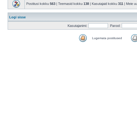
Postitusi kokku
563
| Teemasid kokku
138
| Kasutajaid kokku
311
| Meie u
Logi sisse
Kasutajanimi:
Parool:
Lugemata postitused