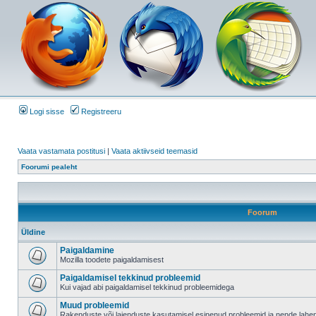
Logi sisse
Registreeru
Vaata vastamata postitusi
|
Vaata aktiivseid teemasid
Foorumi pealeht
Foorum
Üldine
Paigaldamine
Mozilla toodete paigaldamisest
Paigaldamisel tekkinud probleemid
Kui vajad abi paigaldamisel tekkinud probleemidega
Muud probleemid
Rakenduste või laienduste kasutamisel esinenud probleemid ja nende lah