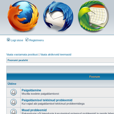
Logi sisse
Registreeru
Vaata vastamata postitusi
|
Vaata aktiivseid teemasid
Foorumi pealeht
Foorum
Üldine
Paigaldamine
Mozilla toodete paigaldamisest
Paigaldamisel tekkinud probleemid
Kui vajad abi paigaldamisel tekkinud probleemidega
Muud probleemid
Rakenduste või laienduste kasutamisel esinenud probleemid ja nende lah