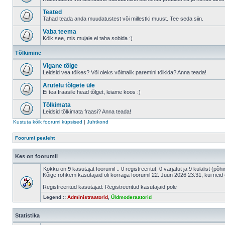
Teated
Tahad teada anda muudatustest või millestki muust. Tee seda siin.
Vaba teema
Kõik see, mis mujale ei taha sobida :)
Tõlkimine
Vigane tõlge
Leidsid vea tõlkes? Või oleks võimalik paremini tõlkida? Anna teada!
Arutelu tõlgete üle
Ei tea fraasile head tõlget, leiame koos :)
Tõlkimata
Leidsid tõlkimata fraasi? Anna teada!
Kustuta kõik foorumi küpsised
|
Juhtkond
Foorumi pealeht
Kes on foorumil
Kokku on
9
kasutajat foorumil :: 0 registreeritut, 0 varjatut ja 9 külalist (põ
Kõige rohkem kasutajaid oli korraga foorumil 22. Juun 2026 23:31, kui neid 
Registreeritud kasutajad: Registreeritud kasutajaid pole
Legend ::
Administraatorid
,
Üldmoderaatorid
Statistika