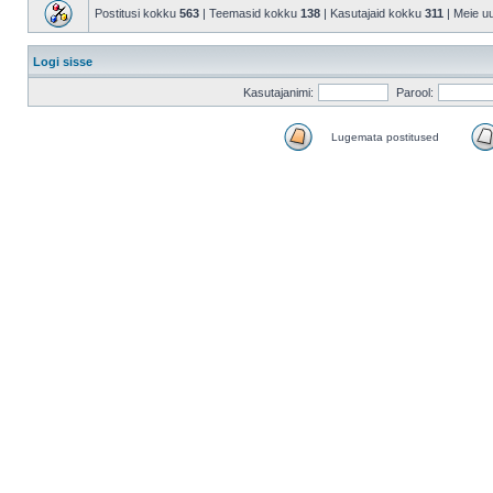
Postitusi kokku
563
| Teemasid kokku
138
| Kasutajaid kokku
311
| Meie u
Logi sisse
Kasutajanimi:
Parool:
Lugemata postitused