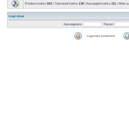
Postitusi kokku
563
| Teemasid kokku
138
| Kasutajaid kokku
311
| Meie u
Logi sisse
Kasutajanimi:
Parool:
Lugemata postitused