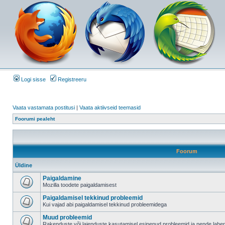
Logi sisse
Registreeru
Vaata vastamata postitusi
|
Vaata aktiivseid teemasid
Foorumi pealeht
Foorum
Üldine
Paigaldamine
Mozilla toodete paigaldamisest
Paigaldamisel tekkinud probleemid
Kui vajad abi paigaldamisel tekkinud probleemidega
Muud probleemid
Rakenduste või laienduste kasutamisel esinenud probleemid ja nende lah