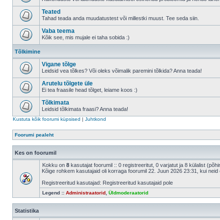
Teated
Tahad teada anda muudatustest või millestki muust. Tee seda siin.
Vaba teema
Kõik see, mis mujale ei taha sobida :)
Tõlkimine
Vigane tõlge
Leidsid vea tõlkes? Või oleks võimalik paremini tõlkida? Anna teada!
Arutelu tõlgete üle
Ei tea fraasile head tõlget, leiame koos :)
Tõlkimata
Leidsid tõlkimata fraasi? Anna teada!
Kustuta kõik foorumi küpsised
|
Juhtkond
Foorumi pealeht
Kes on foorumil
Kokku on
8
kasutajat foorumil :: 0 registreeritut, 0 varjatut ja 8 külalist (põ
Kõige rohkem kasutajaid oli korraga foorumil 22. Juun 2026 23:31, kui neid 
Registreeritud kasutajad: Registreeritud kasutajaid pole
Legend ::
Administraatorid
,
Üldmoderaatorid
Statistika