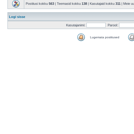
Postitusi kokku
563
| Teemasid kokku
138
| Kasutajaid kokku
311
| Meie u
Logi sisse
Kasutajanimi:
Parool:
Lugemata postitused