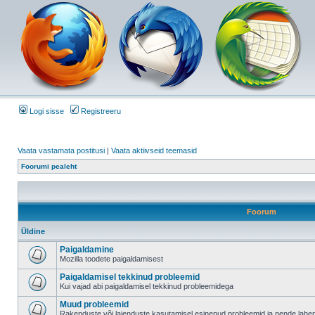
Logi sisse
Registreeru
Vaata vastamata postitusi
|
Vaata aktiivseid teemasid
Foorumi pealeht
Foorum
Üldine
Paigaldamine
Mozilla toodete paigaldamisest
Paigaldamisel tekkinud probleemid
Kui vajad abi paigaldamisel tekkinud probleemidega
Muud probleemid
Rakenduste või laienduste kasutamisel esinenud probleemid ja nende lah