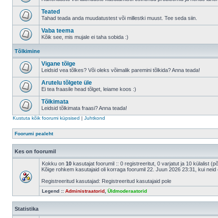
Teated
Tahad teada anda muudatustest või millestki muust. Tee seda siin.
Vaba teema
Kõik see, mis mujale ei taha sobida :)
Tõlkimine
Vigane tõlge
Leidsid vea tõlkes? Või oleks võimalik paremini tõlkida? Anna teada!
Arutelu tõlgete üle
Ei tea fraasile head tõlget, leiame koos :)
Tõlkimata
Leidsid tõlkimata fraasi? Anna teada!
Kustuta kõik foorumi küpsised
|
Juhtkond
Foorumi pealeht
Kes on foorumil
Kokku on
10
kasutajat foorumil :: 0 registreeritut, 0 varjatut ja 10 külalist (
Kõige rohkem kasutajaid oli korraga foorumil 22. Juun 2026 23:31, kui neid 
Registreeritud kasutajad: Registreeritud kasutajaid pole
Legend ::
Administraatorid
,
Üldmoderaatorid
Statistika