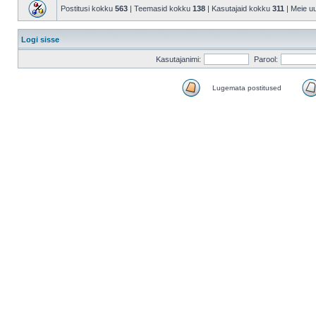
Postitusi kokku
563
| Teemasid kokku
138
| Kasutajaid kokku
311
| Meie u
Logi sisse
Kasutajanimi:
Parool:
Lugemata postitused