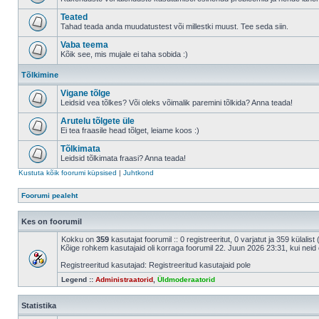
Teated
Tahad teada anda muudatustest või millestki muust. Tee seda siin.
Vaba teema
Kõik see, mis mujale ei taha sobida :)
Tõlkimine
Vigane tõlge
Leidsid vea tõlkes? Või oleks võimalik paremini tõlkida? Anna teada!
Arutelu tõlgete üle
Ei tea fraasile head tõlget, leiame koos :)
Tõlkimata
Leidsid tõlkimata fraasi? Anna teada!
Kustuta kõik foorumi küpsised
|
Juhtkond
Foorumi pealeht
Kes on foorumil
Kokku on
359
kasutajat foorumil :: 0 registreeritut, 0 varjatut ja 359 külalis
Kõige rohkem kasutajaid oli korraga foorumil 22. Juun 2026 23:31, kui neid 
Registreeritud kasutajad: Registreeritud kasutajaid pole
Legend ::
Administraatorid
,
Üldmoderaatorid
Statistika