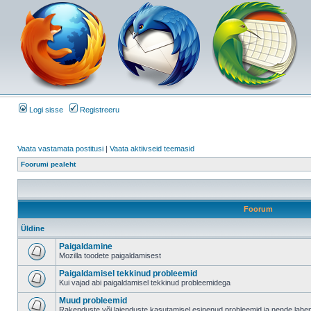
Logi sisse
Registreeru
Vaata vastamata postitusi
|
Vaata aktiivseid teemasid
Foorumi pealeht
Foorum
Üldine
Paigaldamine
Mozilla toodete paigaldamisest
Paigaldamisel tekkinud probleemid
Kui vajad abi paigaldamisel tekkinud probleemidega
Muud probleemid
Rakenduste või laienduste kasutamisel esinenud probleemid ja nende lah