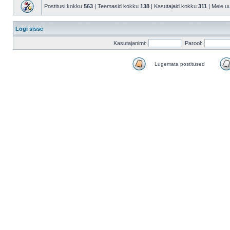
Postitusi kokku
563
| Teemasid kokku
138
| Kasutajaid kokku
311
| Meie u
Logi sisse
Kasutajanimi:
Parool:
Lugemata postitused