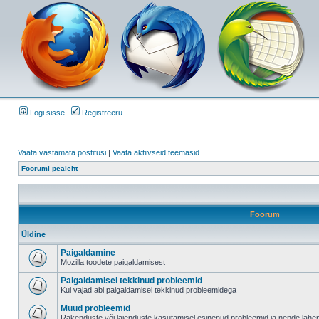
Logi sisse
Registreeru
Vaata vastamata postitusi
|
Vaata aktiivseid teemasid
Foorumi pealeht
Foorum
Üldine
Paigaldamine
Mozilla toodete paigaldamisest
Paigaldamisel tekkinud probleemid
Kui vajad abi paigaldamisel tekkinud probleemidega
Muud probleemid
Rakenduste või laienduste kasutamisel esinenud probleemid ja nende lah