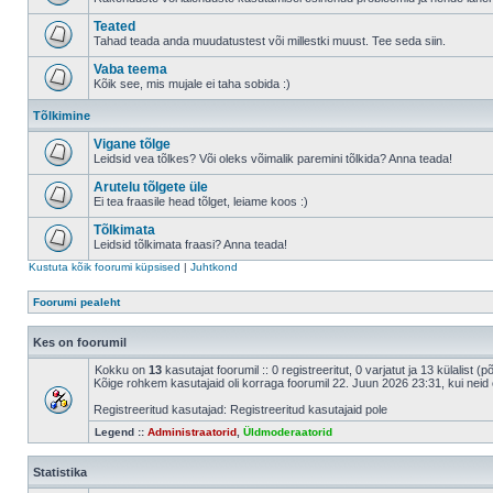
Teated
Tahad teada anda muudatustest või millestki muust. Tee seda siin.
Vaba teema
Kõik see, mis mujale ei taha sobida :)
Tõlkimine
Vigane tõlge
Leidsid vea tõlkes? Või oleks võimalik paremini tõlkida? Anna teada!
Arutelu tõlgete üle
Ei tea fraasile head tõlget, leiame koos :)
Tõlkimata
Leidsid tõlkimata fraasi? Anna teada!
Kustuta kõik foorumi küpsised
|
Juhtkond
Foorumi pealeht
Kes on foorumil
Kokku on
13
kasutajat foorumil :: 0 registreeritut, 0 varjatut ja 13 külalist (
Kõige rohkem kasutajaid oli korraga foorumil 22. Juun 2026 23:31, kui neid 
Registreeritud kasutajad: Registreeritud kasutajaid pole
Legend ::
Administraatorid
,
Üldmoderaatorid
Statistika