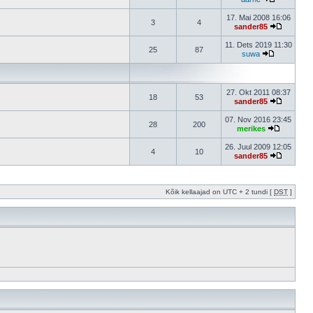
17. Mai 2008 16:06
3
4
sander85
11. Dets 2019 11:30
25
87
suwa
27. Okt 2011 08:37
18
53
sander85
07. Nov 2016 23:45
28
200
merikes
26. Juul 2009 12:05
4
10
sander85
Kõik kellaajad on UTC + 2 tundi [
DST
]