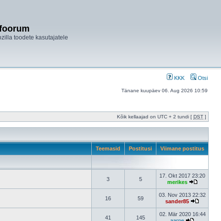
ifoorum
ozilla toodete kasutajatele
KKK
Otsi
Tänane kuupäev 06. Aug 2026 10:59
Kõik kellaajad on UTC + 2 tundi [
DST
]
Teemasid
Postitusi
Viimane postitus
17. Okt 2017 23:20
3
5
merikes
03. Nov 2013 22:32
16
59
sander85
02. Mär 2020 16:44
41
145
aarne