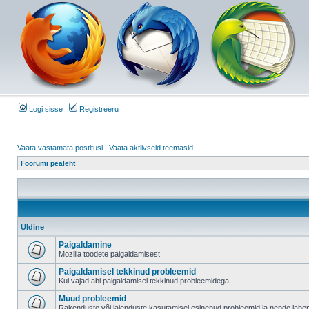
Logi sisse
Registreeru
Vaata vastamata postitusi
|
Vaata aktiivseid teemasid
Foorumi pealeht
Üldine
Paigaldamine
Mozilla toodete paigaldamisest
Paigaldamisel tekkinud probleemid
Kui vajad abi paigaldamisel tekkinud probleemidega
Muud probleemid
Rakenduste või laienduste kasutamisel esinenud probleemid ja nende lah