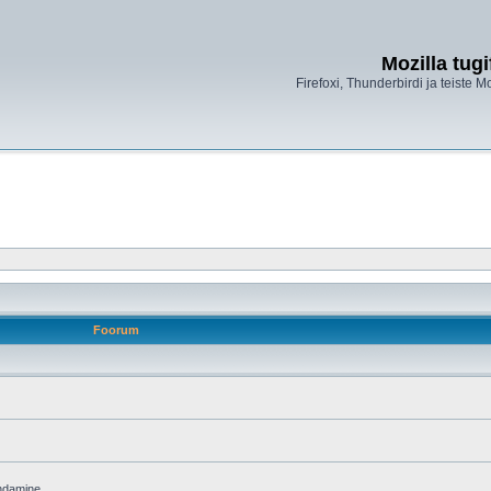
Mozilla tug
Firefoxi, Thunderbirdi ja teiste M
Foorum
endamine