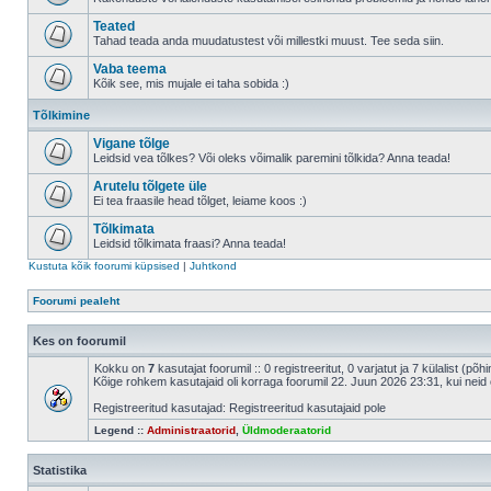
Teated
Tahad teada anda muudatustest või millestki muust. Tee seda siin.
Vaba teema
Kõik see, mis mujale ei taha sobida :)
Tõlkimine
Vigane tõlge
Leidsid vea tõlkes? Või oleks võimalik paremini tõlkida? Anna teada!
Arutelu tõlgete üle
Ei tea fraasile head tõlget, leiame koos :)
Tõlkimata
Leidsid tõlkimata fraasi? Anna teada!
Kustuta kõik foorumi küpsised
|
Juhtkond
Foorumi pealeht
Kes on foorumil
Kokku on
7
kasutajat foorumil :: 0 registreeritut, 0 varjatut ja 7 külalist (põ
Kõige rohkem kasutajaid oli korraga foorumil 22. Juun 2026 23:31, kui neid 
Registreeritud kasutajad: Registreeritud kasutajaid pole
Legend ::
Administraatorid
,
Üldmoderaatorid
Statistika