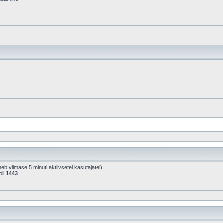
hineb viimase 5 minuti aktiivsetel kasutajatel)
oli
1443
.