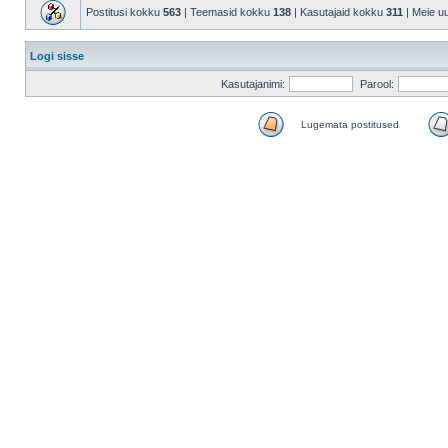
Postitusi kokku
563
| Teemasid kokku
138
| Kasutajaid kokku
311
| Meie u
Logi sisse
Kasutajanimi:
Parool:
Lugemata postitused