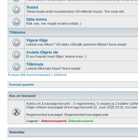
Teated
Tahad teada anda muudatustest või millestki muust. Tee seda siin.
Vaba teema
Kõik see, mis mujale ei taha sobida :)
Tõlkimine
Vigane tõlge
Leidsid vea tõlkes? Või oleks võimalik paremini tõlkida? Anna teada!
Arutelu tõlgete üle
Ei tea fraasile head tõlget, leiame koos :)
Tõlkimata
Leidsid tõlkimata fraasi? Anna teada!
Kustuta kõik foorumi küpsised
|
Juhtkond
Foorumi pealeht
Kes on foorumil
Kokku on
1
kasutaja foorumil :: 0 registreeritut, 0 varjatut ja 1 külaline (põh
Kõige rohkem kasutajaid oli korraga foorumil 22. Juun 2026 23:31, kui neid 
Registreeritud kasutajad: Registreeritud kasutajaid pole
Legend ::
Administraatorid
,
Üldmoderaatorid
Statistika