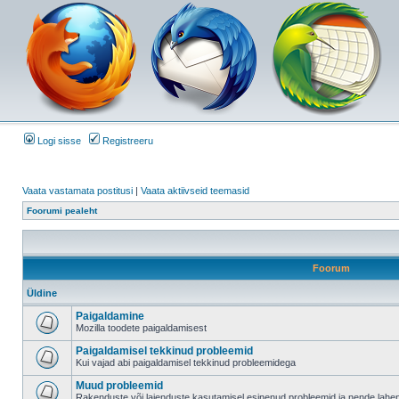
Logi sisse
Registreeru
Vaata vastamata postitusi
|
Vaata aktiivseid teemasid
Foorumi pealeht
Foorum
Üldine
Paigaldamine
Mozilla toodete paigaldamisest
Paigaldamisel tekkinud probleemid
Kui vajad abi paigaldamisel tekkinud probleemidega
Muud probleemid
Rakenduste või laienduste kasutamisel esinenud probleemid ja nende lah